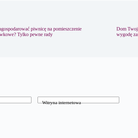
zagospodarować piwnicę na pomieszczenie
Dom Twoją 
ywkowe? Tylko pewne rady
wygodę za
Witryna internetowa