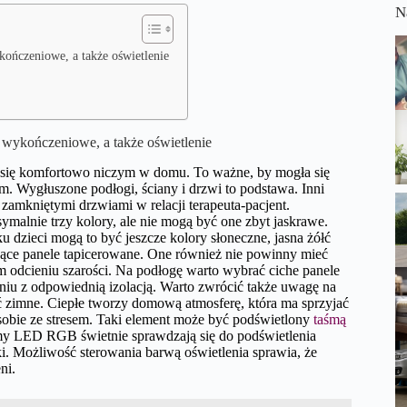
N
kończeniowe, a także oświetlenie
y wykończeniowe, a także oświetlenie
 się komfortowo niczym w domu. To ważne, by mogła się
m. Wygłuszone podłogi, ściany i drzwi to podstawa. Inni
 zamkniętymi drzwiami w relacji terapeuta-pacjent.
alnie trzy kolory, ale nie mogą być one zbyt jaskrawe.
u dzieci mogą to być jeszcze kolory słoneczne, jasna żółć
jące panele tapicerowane. One również nie powinny mieć
ym odcieniu szarości. Na podłogę warto wybrać ciche panele
niu z odpowiednią izolacją. Warto zwrócić także uwagę na
 zimne. Ciepłe tworzy domową atmosferę, która ma sprzyjać
sobie ze stresem. Taki element może być podświetlony
taśmą
śmy LED RGB świetnie sprawdzają się do podświetlenia
żki. Możliwość sterowania barwą oświetlenia sprawia, że
ni.