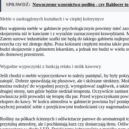
SPRAWDŹ:
Nowoczesne wzornictwo podłóg - czy Baldocer to
Meble o zaokrąglonych kształtach i w ciepłej kolorystyce
Bez wątpienia meble w gabinecie psychologicznym powinny mieć zaokr
skojarzenia niż te kanciaste i z wyraźnie zaznaczonymi krawędziami.
Zatem surowe industrialne szafki nie będą do takiego gabinetu najle
orzecha czy też złotego dębu. Poza kolorami ciepłymi można także post
budzi skojarzenie z gabinetem lekarskim, a jednak ten budzi w wielu
do domowej przestrzeni.
Wygodne wypoczynki z funkcją relaks i stolik kawowy
Jeśli chodzi o meble wypoczynkowe to należy pamiętać, by były pokry
zatopić. Dobrze sprawdzają się pluszowe, ale i skórzane struktury. Moż
można rozłożyć do wygodnej pozycji, wyregulować zagłówek, a także 
drugiej strony, tam gdzie będzie siedział terapeuta. Oczywiście zamiast
zwłaszcza jeśli prowadzi się terapię dla par. Przed wypoczynkami pow
ekspres do kawy. W końcu atmosfera w gabinecie powinna być pomię
szybciej poradzić sobie z przejściowymi trudnościami czy nagromadz
Rośliny na półkach ściennych i odświeżacze parowe do aromaterapii t
przytulną atmosferę, ale i pochłaniają kurz czy dostarczają tlenu. Odś