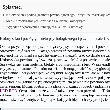
Spis treści
Kolory ścian i podłóg gabinetu psychologicznego i przytulne materiały wy
Meble o zaokrąglonych kształtach i w ciepłej kolorystyce
Wygodne wypoczynki z funkcją relaks i stolik kawowy
Kolory ścian i podłóg gabinetu psychologicznego i przytulne materiał
Osoba przychodząca do psychologa czy psychoterapeuty musi poczuć
otworzyć i być szczera. Dlatego przestrzeń powinna służyć zwierzenio
pacjenci nie powinni słyszeć intymnych zwierzeń, tego co dzieje się za
Kolorystyka powinna być świeża, pastelowa. Można postawić na maksym
Sprawdzą się jasne zielenie, błękity albo wspomniana biel. W przypadk
czy jasny pomarańcz. Ponadto na ścianach mogą znaleźć się wygłusza
zbyt ciemnej, przytłaczającej kolorystyki. Mogą być szare, ale w jasn
winylowe, które mają właściwości wygłuszające, zwłaszcza w połącze
oświetlenie w gabinecie psychologicznym. Na pewno nie powinno być
zwierzeniom. Można postawić na plakat obrazujący sposoby radzenia 
LED RGB
. Owa taśma może zdobić także przestrzeń przy oknie. Ta
szklanych półek, ale i tych drewnianych, na których znajdują się ksią
można stworzyć wnętrze skąpaną w kojących błękitach czy jasnej ziele