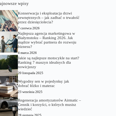
ajnowsze wpisy
Konserwacja i eksploatacja drzwi
zewnętrznych – jak zadbać o trwałość
przez dziesięciolecia?
7 czerwca 2026
Najlepsza agencja marketingowa w
Białymstoku – Ranking 2026. Jak
mądrze wybrać partnera do rozwoju
biznesu?
4 marca 2026
Jakie są najlepsze motocykle na start?
Ranking 7 maszyn idealnych dla
nowicjuszy
20 listopada 2025
Wygodny sen w pojedynkę: jak
dobrać łóżko i materac
23 września 2025
Regeneracja amortyzatorów Airmatic –
Cennik i korzyści, o których musisz
wiedzieć
28 sierpnia 2025