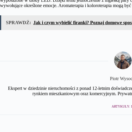
wyposażone w diody LED. Dzięki temu jednocześnie z mgiełką pary o 
wywołujące określone emocje. Aromaterapia i koloroterapia mogą być
SPRAWDŹ:
Jak i czym wybielić firanki? Poznaj domowe spo
Piotr Wyso
Ekspert w dziedzinie nieruchomości z ponad 12-letnim doświadcz
rynkiem mieszkaniowym oraz komercyjnym. Prywatni
ARTYKUŁY: 