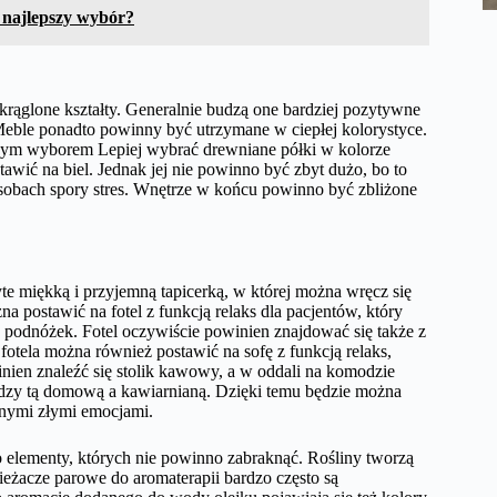
 najlepszy wybór?
ąglone kształty. Generalnie budzą one bardziej pozytywne
 Meble ponadto powinny być utrzymane w ciepłej kolorystyce.
pszym wyborem Lepiej wybrać drewniane półki w kolorze
awić na biel. Jednak jej nie powinno być zbyt dużo, bo to
 osobach spory stres. Wnętrze w końcu powinno być zbliżone
te miękką i przyjemną tapicerką, w której można wręcz się
na postawić na fotel z funkcją relaks dla pacjentów, który
podnóżek. Fotel oczywiście powinien znajdować się także z
 fotela można również postawić na sofę z funkcją relaks,
inien znaleźć się stolik kawowy, a w oddali na komodzie
dzy tą domową a kawiarnianą. Dzięki temu będzie można
onymi złymi emocjami.
o elementy, których nie powinno zabraknąć. Rośliny tworzą
wieżacze parowe do aromaterapii bardzo często są