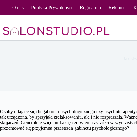
Przejdź
O nas
Polityka Prywatności
Regulamin
Reklama
K
do
treści
Jak st
Osoby udające się do gabinetu psychologicznego czy psychoterapeuty
tak urządzona, by sprzyjała zrelaksowaniu, ale i nie rozpraszała. Ważn
skojarzeń. Generalnie więc unika się czerwieni czy żółci w wyrazisty
prezentować się przyjemna przestrzeń gabinetu psychologicznego?