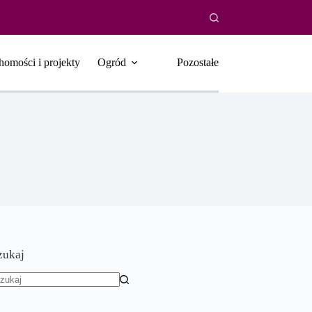
homości i projekty
Ogród
Pozostałe
zukaj
rak
yników