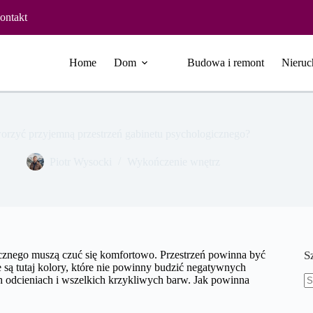
ontakt
Home
Dom
Budowa i remont
Nieruc
worzyć przyjemną przestrzeń gabinetu psychologicznego?
Piotr Wysocki
Wykończenie wnętrz
cznego muszą czuć się komfortowo. Przestrzeń powinna być
S
e są tutaj kolory, które nie powinny budzić negatywnych
ch odcieniach i wszelkich krzykliwych barw. Jak powinna
B
w