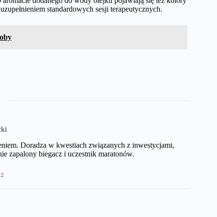
aromacie dodanego do wody olejku pojawiają się też kolory
 uzupełnieniem standardowych sesji terapeutycznych.
soby
cki
eniem. Doradza w kwestiach związanych z inwestycjami,
e zapalony biegacz i uczestnik maratonów.
12