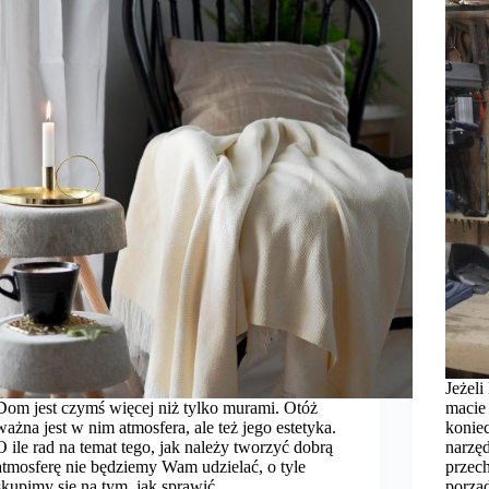
Jeżeli
Dom jest czymś więcej niż tylko murami. Otóż
macie 
ważna jest w nim atmosfera, ale też jego estetyka.
konie
O ile rad na temat tego, jak należy tworzyć dobrą
narzęd
atmosferę nie będziemy Wam udzielać, o tyle
przec
skupimy się na tym, jak sprawić,…
porzą