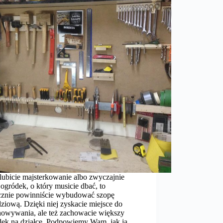
 lubicie majsterkowanie albo zwyczajnie
ogródek, o który musicie dbać, to
cznie powinniście wybudować szopę
ziową. Dzięki niej zyskacie miejsce do
howywania, ale też zachowacie większy
dek na działce. Podpowiemy Wam, jak ją