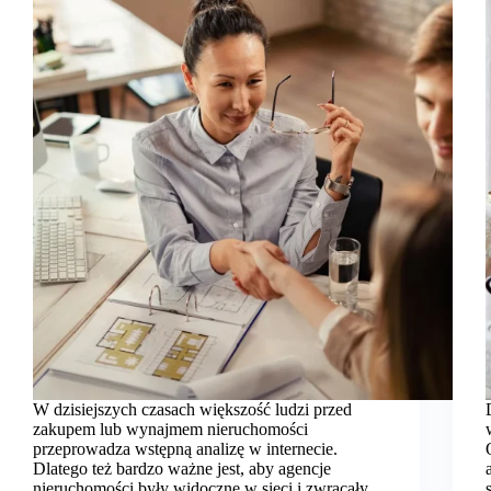
W dzisiejszych czasach większość ludzi przed
zakupem lub wynajmem nieruchomości
przeprowadza wstępną analizę w internecie.
Dlatego też bardzo ważne jest, aby agencje
nieruchomości były widoczne w sieci i zwracały