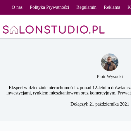
Przejdź
O nas
Polityka Prywatności
Regulamin
Reklama
K
do
treści
Piotr Wysocki
Ekspert w dziedzinie nieruchomości z ponad 12-letnim doświadc
inwestycjami, rynkiem mieszkaniowym oraz komercyjnym. Prywatni
Dołączył: 21 października 2021