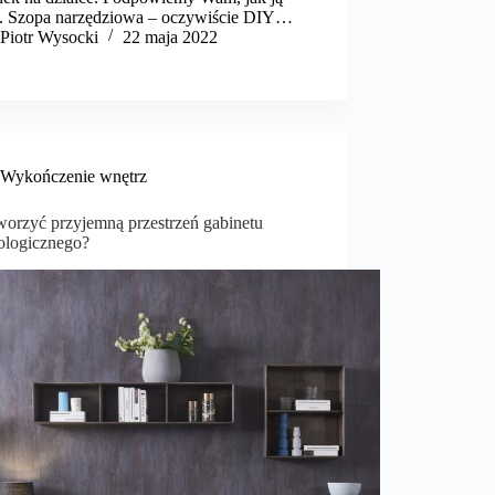
ć. Szopa narzędziowa – oczywiście DIY…
Piotr Wysocki
22 maja 2022
Wykończenie wnętrz
tworzyć przyjemną przestrzeń gabinetu
ologicznego?