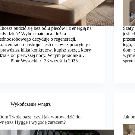
Chcesz budzić się bez bólu pleców i z energią na
Szafy
cały dzień? Wybór materaca i łóżka
jeśli
jednoosobowego decyduje o regeneracji,
przes
koncentracji i nastroju. Jeśli ustawisz priorytety i
tego,
sprawdzisz kilka konkretów, kupisz sprzęt, który
dom, 
działa od pierwszej nocy. W tym poradniku…
wymia
Piotr Wysocki
23 września 2025
sprytn
Wykończenie wnętrz
Dom Twoją oazą, czyli jak wprowadzić do
Jak p
wnętrza Hygge i wygodę zarazem?