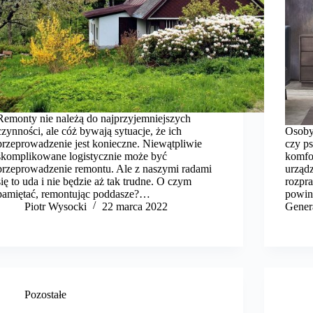
Remonty nie należą do najprzyjemniejszych
czynności, ale cóż bywają sytuacje, że ich
Osoby
przeprowadzenie jest konieczne. Niewątpliwie
czy p
skomplikowane logistycznie może być
komfo
przeprowadzenie remontu. Ale z naszymi radami
urządz
się to uda i nie będzie aż tak trudne. O czym
rozpra
pamiętać, remontując poddasze?…
powin
Piotr Wysocki
22 marca 2022
Gener
Pozostałe