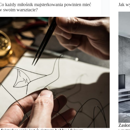
Co każdy miłośnik majsterkowania powinien mieć
Jak w
w swoim warsztacie?
Zasło