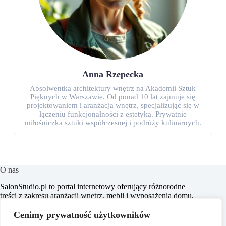
Anna Rzepecka
Absolwentka architektury wnętrz na Akademii Sztuk
Pięknych w Warszawie. Od ponad 10 lat zajmuje się
projektowaniem i aranżacją wnętrz, specjalizując się w
łączeniu funkcjonalności z estetyką. Prywatnie
miłośniczka sztuki współczesnej i podróży kulinarnych.
O nas
SalonStudio.pl to portal internetowy oferujący różnorodne
treści z zakresu aranżacji wnętrz, mebli i wyposażenia domu,
budowy i remontu, nieruchomości oraz ogrodu. Naszym
celem jest dostarczanie aktualnych informacji, praktycznych
Cenimy prywatność użytkowników
porad oraz inspiracji, które wspierają czytelników w