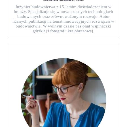
Inżynier budownictwa z 15-letnim doświadczeniem w
branży. Specjalizuje się w nowoczesnych technologiach
budowlanych oraz zrównoważonym rozwoju. Autor
licznych publikacji na temat innowacyjnych rozwiązań w
budownictwie. W wolnym czasie pasjonat wspinaczki
górskiej i fotografii krajobrazowej.