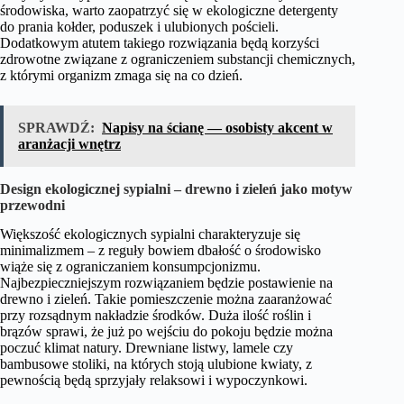
środowiska, warto zaopatrzyć się w ekologiczne detergenty
do prania kołder, poduszek i ulubionych pościeli.
Dodatkowym atutem takiego rozwiązania będą korzyści
zdrowotne związane z ograniczeniem substancji chemicznych,
z którymi organizm zmaga się na co dzień.
SPRAWDŹ:
Napisy na ścianę — osobisty akcent w
aranżacji wnętrz
Design ekologicznej sypialni – drewno i zieleń jako motyw
przewodni
Większość ekologicznych sypialni charakteryzuje się
minimalizmem – z reguły bowiem dbałość o środowisko
wiąże się z ograniczaniem konsumpcjonizmu.
Najbezpieczniejszym rozwiązaniem będzie postawienie na
drewno i zieleń. Takie pomieszczenie można zaaranżować
przy rozsądnym nakładzie środków. Duża ilość roślin i
brązów sprawi, że już po wejściu do pokoju będzie można
poczuć klimat natury. Drewniane listwy, lamele czy
bambusowe stoliki, na których stoją ulubione kwiaty, z
pewnością będą sprzyjały relaksowi i wypoczynkowi.