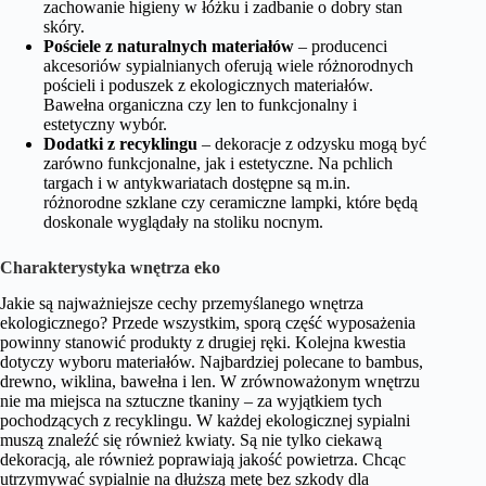
zachowanie higieny w łóżku i zadbanie o dobry stan
skóry.
Pościele z naturalnych materiałów
– producenci
akcesoriów sypialnianych oferują wiele różnorodnych
pościeli i poduszek z ekologicznych materiałów.
Bawełna organiczna czy len to funkcjonalny i
estetyczny wybór.
Dodatki z recyklingu
– dekoracje z odzysku mogą być
zarówno funkcjonalne, jak i estetyczne. Na pchlich
targach i w antykwariatach dostępne są m.in.
różnorodne szklane czy ceramiczne lampki, które będą
doskonale wyglądały na stoliku nocnym.
Charakterystyka wnętrza eko
Jakie są najważniejsze cechy przemyślanego wnętrza
ekologicznego? Przede wszystkim, sporą część wyposażenia
powinny stanowić produkty z drugiej ręki. Kolejna kwestia
dotyczy wyboru materiałów. Najbardziej polecane to bambus,
drewno, wiklina, bawełna i len. W zrównoważonym wnętrzu
nie ma miejsca na sztuczne tkaniny – za wyjątkiem tych
pochodzących z recyklingu. W każdej ekologicznej sypialni
muszą znaleźć się również kwiaty. Są nie tylko ciekawą
dekoracją, ale również poprawiają jakość powietrza. Chcąc
utrzymywać sypialnie na dłuższą metę bez szkody dla