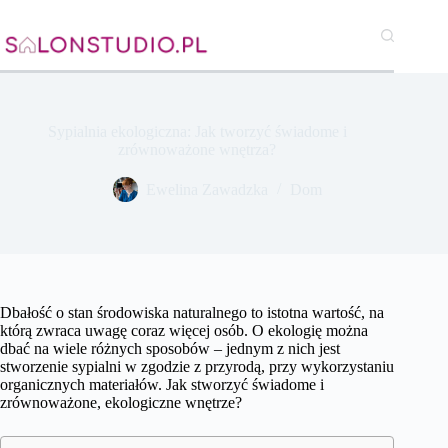
Przejdź
do
treści
Sypialnia ekologiczna: Jak tworzyć świadome i
zrównoważone wnętrza?
Ewelina Zawadzka
Dom
Dbałość o stan środowiska naturalnego to istotna wartość, na
którą zwraca uwagę coraz więcej osób. O ekologię można
dbać na wiele różnych sposobów – jednym z nich jest
stworzenie sypialni w zgodzie z przyrodą, przy wykorzystaniu
organicznych materiałów. Jak stworzyć świadome i
zrównoważone, ekologiczne wnętrze?