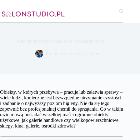
Przejdź
do
treści
Inteligentne rozwiązania do sprzątania domu
Ewelina Zawadzka
Dom
Obiekty, w których przebywa – pracuje lub załatwia sprawy –
wiele ludzi, konieczne jest bezwzględne utrzymanie czystości
i zadbanie o najwyższy poziom higieny. Nie da się tego
zapewnić bez profesjonalnej chemii do sprzątania. Co w takim
razie muszą posiadać wszelkiej maści ogromne obiekty
użytkowe, jak galerie handlowe czy wielkopowierzchniowe
sklepy, kina, galerie, ośrodki zdrowia?