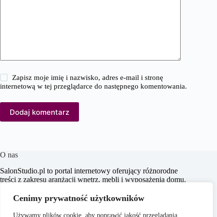
Zapisz moje imię i nazwisko, adres e-mail i stronę
internetową w tej przeglądarce do następnego komentowania.
Dodaj komentarz
O nas
SalonStudio.pl to portal internetowy oferujący różnorodne
treści z zakresu aranżacji wnętrz, mebli i wyposażenia domu,
budowy i remontu, nieruchomości oraz ogrodu. Naszym
celem jest dostarczanie aktualnych informacji, praktycznych
Cenimy prywatność użytkowników
porad oraz inspiracji, które wspierają czytelników w
tworzeniu funkcjonalnych i estetycznych przestrzeni
Używamy plików cookie, aby poprawić jakość przeglądania,