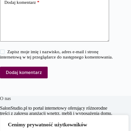
Dodaj komentarz
*
Zapisz moje imię i nazwisko, adres e-mail i stronę
internetową w tej przeglądarce do następnego komentowania.
Dodaj komentarz
O nas
SalonStudio.pl to portal internetowy oferujący różnorodne
treści z zakresu aranżacji wnętrz, mebli i wyposażenia domu,
budowy i remontu, nieruchomości oraz ogrodu. Naszym
celem jest dostarczanie aktualnych informacji, praktycznych
Cenimy prywatność użytkowników
porad oraz inspiracji, które wspierają czytelników w