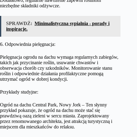
Dodatkowo, regularne nawożenie zapewni roślinom
niezbędne składniki odżywcze.
SPRAWDŹ:
Minimalistyczna sypialnia - porady i
inspiracje.
6. Odpowiednia pielęgnacja:
Pielęgnacja ogrodu na dachu wymaga regularnych zabiegów,
takich jak przycinanie roślin, usuwanie chwastów i
obserwacja chorób czy szkodników. Monitorowanie stanu
roślin i odpowiednie działania profilaktyczne pomogą
utrzymać ogród w dobrej kondycji.
Przykłady studyjne:
Ogród na dachu Central Park, Nowy Jork – Ten słynny
przykład pokazuje, że ogród na dachu może stać się
prawdziwą oazą zieleni w sercu miasta. Zaprojektowany
przez renomowanego architekta, jest atrakcją turystyczną i
miejscem dla mieszkańców do relaksu.