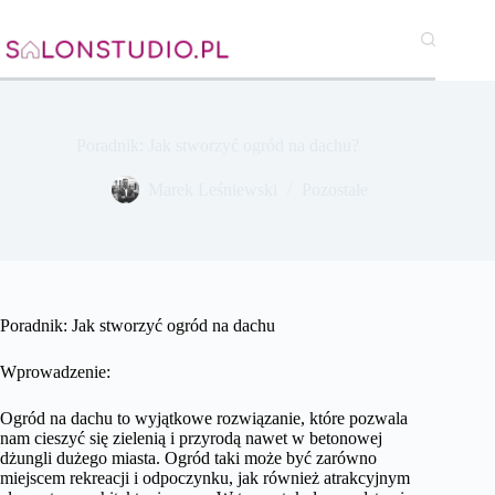
Przejdź
do
treści
Poradnik: Jak stworzyć ogród na dachu?
Marek Leśniewski
Pozostałe
Poradnik: Jak stworzyć ogród na dachu
Wprowadzenie:
Ogród na dachu to wyjątkowe rozwiązanie, które pozwala
nam cieszyć się zielenią i przyrodą nawet w betonowej
dżungli dużego miasta. Ogród taki może być zarówno
miejscem rekreacji i odpoczynku, jak również atrakcyjnym