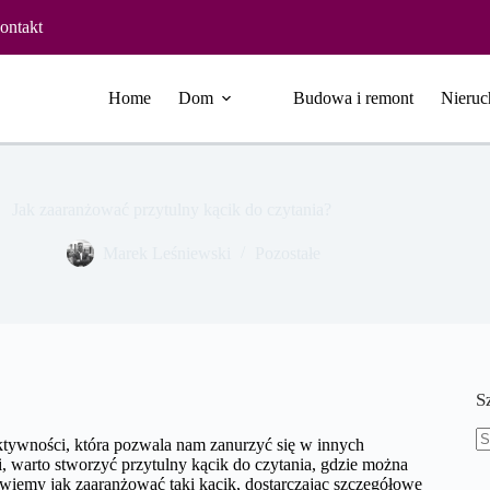
ontakt
Home
Dom
Budowa i remont
Nieruc
Jak zaaranżować przytulny kącik do czytania?
Marek Leśniewski
Pozostałe
S
 aktywności, która pozwala nam zanurzyć się w innych
B
i, warto stworzyć przytulny kącik do czytania, gdzie można
w
owiemy jak zaaranżować taki kącik, dostarczając szczegółowe