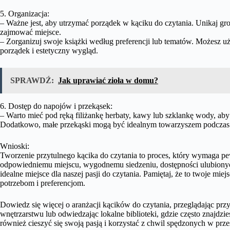
5. Organizacja:
– Ważne jest, aby utrzymać porządek w kąciku do czytania. Unikaj g
zajmować miejsce.
– Zorganizuj swoje książki według preferencji lub tematów. Możesz 
porządek i estetyczny wygląd.
SPRAWDŹ:
Jak uprawiać zioła w domu?
6. Dostęp do napojów i przekąsek:
– Warto mieć pod ręką filiżankę herbaty, kawy lub szklankę wody, aby
Dodatkowo, małe przekąski mogą być idealnym towarzyszem podczas 
Wnioski:
Tworzenie przytulnego kącika do czytania to proces, który wymaga pew
odpowiedniemu miejscu, wygodnemu siedzeniu, dostępności ulubiony
idealne miejsce dla naszej pasji do czytania. Pamiętaj, że to twoje mie
potrzebom i preferencjom.
Dowiedz się więcej o aranżacji kącików do czytania, przeglądając pr
wnętrzarstwu lub odwiedzając lokalne biblioteki, gdzie często znajdzi
również cieszyć się swoją pasją i korzystać z chwil spędzonych w przes