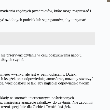
romadzenia zbędnych przedmiotów, które mogą rozpraszać i
użyć ozdobnych pudełek lub segregatorów, aby utrzymać
 nie przerywać czytania w celu poszukiwania napoju.
długich czytań.
nego wysiłku, ale jest w pełni opłacalny. Dzięki
ch książek oraz odpowiedniej atmosferze, możemy stworzyć
jsce, więc dostosuj je tak, aby najlepiej odpowiadało twoim
zykłady na stronach internetowych poświęconych
esz inspirujące aranżacje zakątków do czytania. Nie zapomnij
trzeni specjalnie dla Ciebie i Twoich książek.