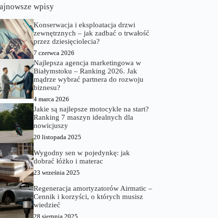
ajnowsze wpisy
Konserwacja i eksploatacja drzwi
zewnętrznych – jak zadbać o trwałość
przez dziesięciolecia?
7 czerwca 2026
Najlepsza agencja marketingowa w
Białymstoku – Ranking 2026. Jak
mądrze wybrać partnera do rozwoju
biznesu?
4 marca 2026
Jakie są najlepsze motocykle na start?
Ranking 7 maszyn idealnych dla
nowicjuszy
20 listopada 2025
Wygodny sen w pojedynkę: jak
dobrać łóżko i materac
23 września 2025
Regeneracja amortyzatorów Airmatic –
Cennik i korzyści, o których musisz
wiedzieć
28 sierpnia 2025