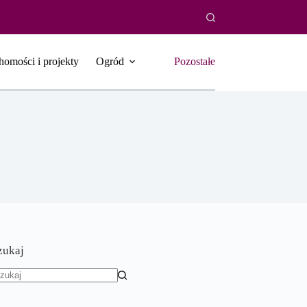
homości i projekty
Ogród
Pozostałe
zukaj
rak
yników