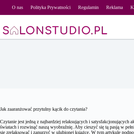
Przejdź
O nas
Polityka Prywatności
Regulamin
Reklama
K
do
treści
Jak zaaranżować przytulny kącik do czytania?
Czytanie jest jedną z najbardziej relaksujących i satysfakcjonujących
światach i rozwinąć naszą wyobraźnię. Aby cieszyć się tą pasją w pełn
się zrelaksować i zanurzyć w ulubionej książce. W tym artykule podp