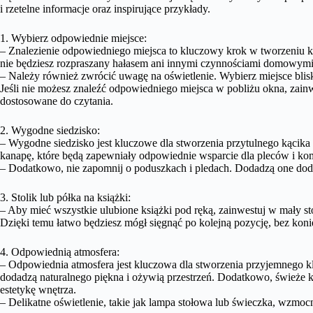
i rzetelne informacje oraz inspirujące przykłady.
1. Wybierz odpowiednie miejsce:
– Znalezienie odpowiedniego miejsca to kluczowy krok w tworzeniu k
nie będziesz rozpraszany hałasem ani innymi czynnościami domowymi
– Należy również zwrócić uwagę na oświetlenie. Wybierz miejsce blisk
Jeśli nie możesz znaleźć odpowiedniego miejsca w pobliżu okna, zainwe
dostosowane do czytania.
2. Wygodne siedzisko:
– Wygodne siedzisko jest kluczowe dla stworzenia przytulnego kącika 
kanapę, które będą zapewniały odpowiednie wsparcie dla pleców i kom
– Dodatkowo, nie zapomnij o poduszkach i pledach. Dodadzą one doda
3. Stolik lub półka na książki:
– Aby mieć wszystkie ulubione książki pod ręką, zainwestuj w mały sto
Dzięki temu łatwo będziesz mógł sięgnąć po kolejną pozycję, bez koni
4. Odpowiednią atmosfera:
– Odpowiednia atmosfera jest kluczowa dla stworzenia przyjemnego kl
dodadzą naturalnego piękna i ożywią przestrzeń. Dodatkowo, świeże
estetykę wnętrza.
– Delikatne oświetlenie, takie jak lampa stołowa lub świeczka, wzmocn