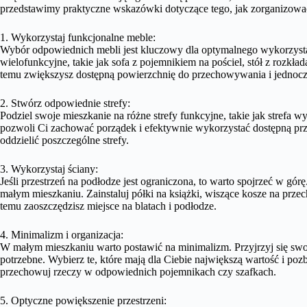
przedstawimy praktyczne wskazówki dotyczące tego, jak zorganizowa
1. Wykorzystaj funkcjonalne meble:
Wybór odpowiednich mebli jest kluczowy dla optymalnego wykorzysta
wielofunkcyjne, takie jak sofa z pojemnikiem na pościel, stół z rozk
temu zwiększysz dostępną powierzchnię do przechowywania i jednocze
2. Stwórz odpowiednie strefy:
Podziel swoje mieszkanie na różne strefy funkcyjne, takie jak strefa
pozwoli Ci zachować porządek i efektywnie wykorzystać dostępną pr
oddzielić poszczególne strefy.
3. Wykorzystaj ściany:
Jeśli przestrzeń na podłodze jest ograniczona, to warto spojrzeć w gó
małym mieszkaniu. Zainstaluj półki na książki, wiszące kosze na prz
temu zaoszczędzisz miejsce na blatach i podłodze.
4. Minimalizm i organizacja:
W małym mieszkaniu warto postawić na minimalizm. Przyjrzyj się swoi
potrzebne. Wybierz te, które mają dla Ciebie największą wartość i pozb
przechowuj rzeczy w odpowiednich pojemnikach czy szafkach.
5. Optyczne powiększenie przestrzeni: