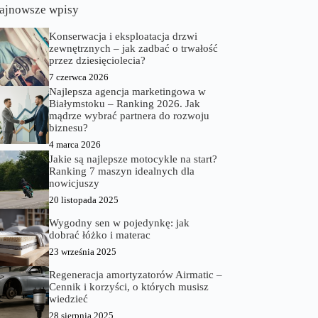
ajnowsze wpisy
Konserwacja i eksploatacja drzwi
zewnętrznych – jak zadbać o trwałość
przez dziesięciolecia?
7 czerwca 2026
Najlepsza agencja marketingowa w
Białymstoku – Ranking 2026. Jak
mądrze wybrać partnera do rozwoju
biznesu?
4 marca 2026
Jakie są najlepsze motocykle na start?
Ranking 7 maszyn idealnych dla
nowicjuszy
20 listopada 2025
Wygodny sen w pojedynkę: jak
dobrać łóżko i materac
23 września 2025
Regeneracja amortyzatorów Airmatic –
Cennik i korzyści, o których musisz
wiedzieć
28 sierpnia 2025