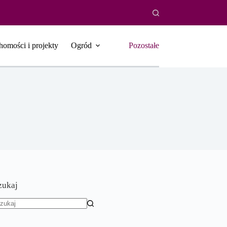
homości i projekty
Ogród
Pozostałe
zukaj
rak
yników