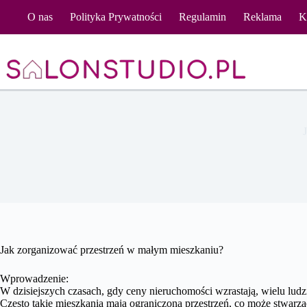
Przejdź
O nas
Polityka Prywatności
Regulamin
Reklama
K
do
treści
Jak zorganizować przestrzeń w małym mieszkaniu?
Wprowadzenie:
W dzisiejszych czasach, gdy ceny nieruchomości wzrastają, wielu lud
Często takie mieszkania mają ograniczoną przestrzeń, co może stwarz