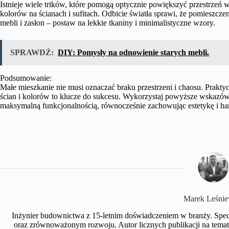
Istnieje wiele trików, które pomogą optycznie powiększyć przestrzeń 
kolorów na ścianach i sufitach. Odbicie światła sprawi, że pomieszcz
mebli i zasłon – postaw na lekkie tkaniny i minimalistyczne wzory.
SPRAWDŹ:
DIY: Pomysły na odnowienie starych mebli.
Podsumowanie:
Małe mieszkanie nie musi oznaczać braku przestrzeni i chaosu. Prakty
ścian i kolorów to klucze do sukcesu. Wykorzystaj powyższe wskazówk
maksymalną funkcjonalnością, równocześnie zachowując estetykę i h
Marek Leśnie
Inżynier budownictwa z 15-letnim doświadczeniem w branży. Spe
oraz zrównoważonym rozwoju. Autor licznych publikacji na te