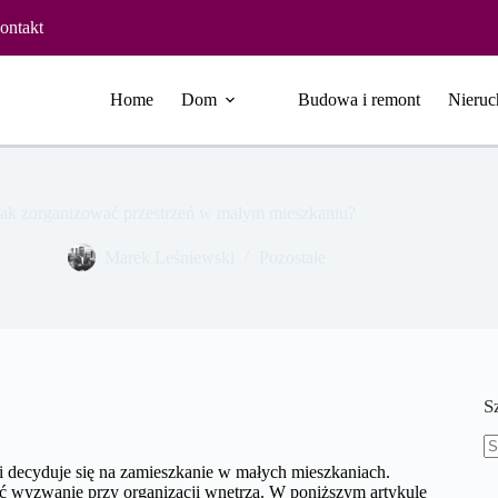
ontakt
Home
Dom
Budowa i remont
Nieruc
Jak zorganizować przestrzeń w małym mieszkaniu?
Marek Leśniewski
Pozostałe
S
B
zi decyduje się na zamieszkanie w małych mieszkaniach.
w
ać wyzwanie przy organizacji wnętrza. W poniższym artykule