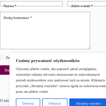
Nazwa
*
Adres e-mail
*
Dodaj komentarz
*
Zapisz moje imię i nazwisko, adres e-mail i stronę internetową w 
Cenimy prywatność użytkowników
Używamy plików cookie, aby poprawić jakość przeglądania,
Dodaj komentarz
wyświetlać reklamy lub treści dostosowane do indywidualnych
potrzeb użytkowników oraz analizować ruch na stronie. Kliknięcie
przycisku „Akceptuj wszystkie” oznacza zgodę na wykorzystywani
przez nas plików cookie.
O nas
Dostosuj
Odrzucać
Akceptuj wszystko