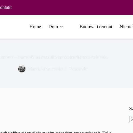
ontakt
Home
Dom
Budowa i remont
Nieruc
imowy – pomysły na przytulną przestrzeń przez cały rok.
Marek Leśniewski
Pozostałe
S
B
w