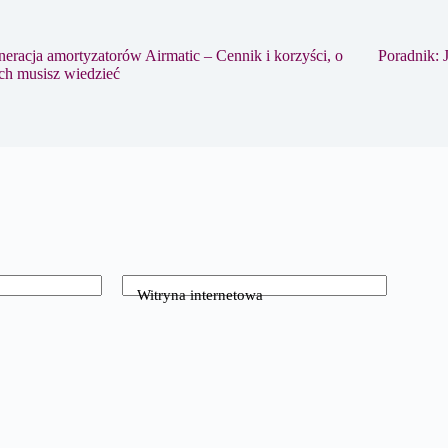
eracja amortyzatorów Airmatic – Cennik i korzyści, o
Poradnik: 
ch musisz wiedzieć
Witryna internetowa