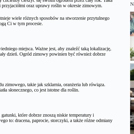
y chcieliby cieszyć się swoim ogrodem przez cały rok. Taka
N
i przyjaciółmi oraz uprawy roślin w okresie zimowym.
stnieje wiele różnych sposobów na stworzenie przytulnego
gą Ci w tym procesie.
niego miejsca. Ważne jest, aby znaleźć taką lokalizację,
z cały dzień. Ogród zimowy powinien być również dobrze
 zimowego, takie jak szklarnia, oranżeria lub rówiąza.
ła słonecznego, co jest istotne dla roślin.
tunki, które dobrze znoszą niskie temperatury i
ego to: dracena, paprocie, storczyki, a także różne odmiany