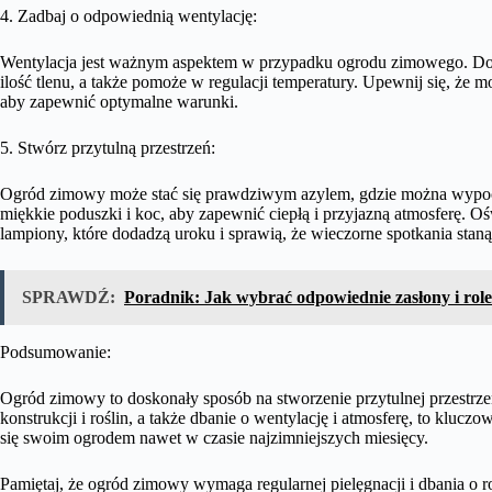
4. Zadbaj o odpowiednią wentylację:
Wentylacja jest ważnym aspektem w przypadku ogrodu zimowego. Dob
ilość tlenu, a także pomoże w regulacji temperatury. Upewnij się, ż
aby zapewnić optymalne warunki.
5. Stwórz przytulną przestrzeń:
Ogród zimowy może stać się prawdziwym azylem, gdzie można wypoc
miękkie poduszki i koc, aby zapewnić ciepłą i przyjazną atmosferę. Oś
lampiony, które dodadzą uroku i sprawią, że wieczorne spotkania staną 
SPRAWDŹ:
Poradnik: Jak wybrać odpowiednie zasłony i role
Podsumowanie:
Ogród zimowy to doskonały sposób na stworzenie przytulnej przestrze
konstrukcji i roślin, a także dbanie o wentylację i atmosferę, to kluc
się swoim ogrodem nawet w czasie najzimniejszych miesięcy.
Pamiętaj, że ogród zimowy wymaga regularnej pielęgnacji i dbania o 