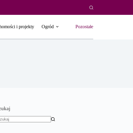
homości i projekty
Ogród
Pozostałe
zukaj
rak
yników