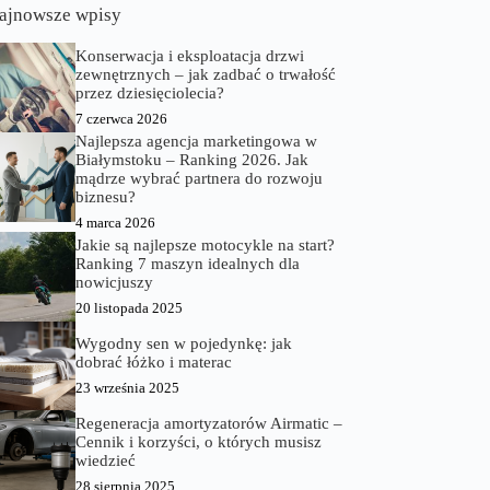
ajnowsze wpisy
Konserwacja i eksploatacja drzwi
zewnętrznych – jak zadbać o trwałość
przez dziesięciolecia?
7 czerwca 2026
Najlepsza agencja marketingowa w
Białymstoku – Ranking 2026. Jak
mądrze wybrać partnera do rozwoju
biznesu?
4 marca 2026
Jakie są najlepsze motocykle na start?
Ranking 7 maszyn idealnych dla
nowicjuszy
20 listopada 2025
Wygodny sen w pojedynkę: jak
dobrać łóżko i materac
23 września 2025
Regeneracja amortyzatorów Airmatic –
Cennik i korzyści, o których musisz
wiedzieć
28 sierpnia 2025