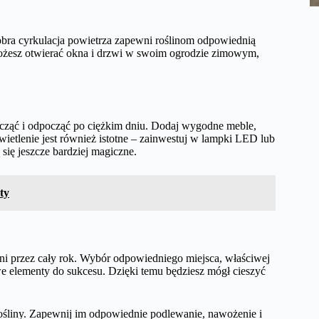
ra cyrkulacja powietrza zapewni roślinom odpowiednią
e możesz otwierać okna i drzwi w swoim ogrodzie zimowym,
ząć i odpocząć po ciężkim dniu. Dodaj wygodne meble,
wietlenie jest również istotne – zainwestuj w lampki LED lub
się jeszcze bardziej magiczne.
ty
ni przez cały rok. Wybór odpowiedniego miejsca, właściwej
zowe elementy do sukcesu. Dzięki temu będziesz mógł cieszyć
rośliny. Zapewnij im odpowiednie podlewanie, nawożenie i