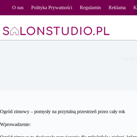
Przejdź
O nas
Polityka Prywatności
Regulamin
Reklama
K
do
treści
Ogród z
Ogród zimowy – pomysły na przytulną przestrzeń przez cały rok
Wprowadzenie: