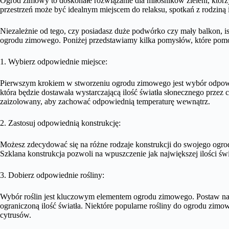
Ogród zimowy to doskonałe rozwiązanie dla miłośników zieleni, którz
przestrzeń może być idealnym miejscem do relaksu, spotkań z rodziną 
Niezależnie od tego, czy posiadasz duże podwórko czy mały balkon, i
ogrodu zimowego. Poniżej przedstawiamy kilka pomysłów, które pomo
1. Wybierz odpowiednie miejsce:
Pierwszym krokiem w stworzeniu ogrodu zimowego jest wybór odpowied
która będzie dostawała wystarczającą ilość światła słonecznego prze
zaizolowany, aby zachować odpowiednią temperaturę wewnątrz.
2. Zastosuj odpowiednią konstrukcję:
Możesz zdecydować się na różne rodzaje konstrukcji do swojego ogrodu
Szklana konstrukcja pozwoli na wpuszczenie jak największej ilości świat
3. Dobierz odpowiednie rośliny:
Wybór roślin jest kluczowym elementem ogrodu zimowego. Postaw na ga
ograniczoną ilość światła. Niektóre popularne rośliny do ogrodu zimow
cytrusów.