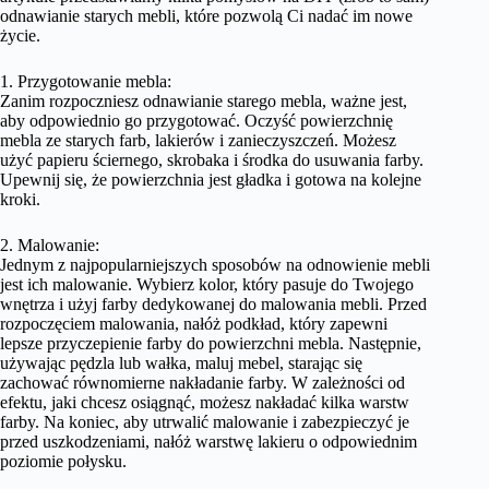
odnawianie starych mebli, które pozwolą Ci nadać im nowe
życie.
1. Przygotowanie mebla:
Zanim rozpoczniesz odnawianie starego mebla, ważne jest,
aby odpowiednio go przygotować. Oczyść powierzchnię
mebla ze starych farb, lakierów i zanieczyszczeń. Możesz
użyć papieru ściernego, skrobaka i środka do usuwania farby.
Upewnij się, że powierzchnia jest gładka i gotowa na kolejne
kroki.
2. Malowanie:
Jednym z najpopularniejszych sposobów na odnowienie mebli
jest ich malowanie. Wybierz kolor, który pasuje do Twojego
wnętrza i użyj farby dedykowanej do malowania mebli. Przed
rozpoczęciem malowania, nałóż podkład, który zapewni
lepsze przyczepienie farby do powierzchni mebla. Następnie,
używając pędzla lub wałka, maluj mebel, starając się
zachować równomierne nakładanie farby. W zależności od
efektu, jaki chcesz osiągnąć, możesz nakładać kilka warstw
farby. Na koniec, aby utrwalić malowanie i zabezpieczyć je
przed uszkodzeniami, nałóż warstwę lakieru o odpowiednim
poziomie połysku.