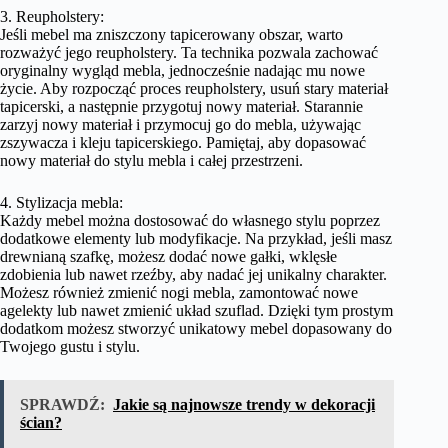
3. Reupholstery:
Jeśli mebel ma zniszczony tapicerowany obszar, warto
rozważyć jego reupholstery. Ta technika pozwala zachować
oryginalny wygląd mebla, jednocześnie nadając mu nowe
życie. Aby rozpocząć proces reupholstery, usuń stary materiał
tapicerski, a następnie przygotuj nowy materiał. Starannie
zarzyj nowy materiał i przymocuj go do mebla, używając
zszywacza i kleju tapicerskiego. Pamiętaj, aby dopasować
nowy materiał do stylu mebla i całej przestrzeni.
4. Stylizacja mebla:
Każdy mebel można dostosować do własnego stylu poprzez
dodatkowe elementy lub modyfikacje. Na przykład, jeśli masz
drewnianą szafkę, możesz dodać nowe gałki, wklęsłe
zdobienia lub nawet rzeźby, aby nadać jej unikalny charakter.
Możesz również zmienić nogi mebla, zamontować nowe
agelekty lub nawet zmienić układ szuflad. Dzięki tym prostym
dodatkom możesz stworzyć unikatowy mebel dopasowany do
Twojego gustu i stylu.
SPRAWDŹ:
Jakie są najnowsze trendy w dekoracji
ścian?