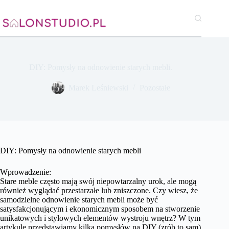
Przejdź
do
treści
DIY: Pomysły na odnowienie starych mebli.
Marek Leśniewski
Pozostałe
DIY: Pomysły na odnowienie starych mebli
Wprowadzenie:
Stare meble często mają swój niepowtarzalny urok, ale mogą
również wyglądać przestarzałe lub zniszczone. Czy wiesz, że
samodzielne odnowienie starych mebli może być
satysfakcjonującym i ekonomicznym sposobem na stworzenie
unikatowych i stylowych elementów wystroju wnętrz? W tym
artykule przedstawiamy kilka pomysłów na DIY (zrób to sam)