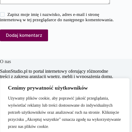
Zapisz moje imię i nazwisko, adres e-mail i stronę
internetową w tej przeglądarce do następnego komentowania.
Dodaj komentarz
O nas
SalonStudio.pl to portal internetowy oferujący różnorodne
treści z zakresu aranżacji wnętrz, mebli i wyposażenia domu,
budowy i remontu, nieruchomości oraz ogrodu. Naszym
celem jest dostarczanie aktualnych informacji, praktycznych
Cenimy prywatność użytkowników
porad oraz inspiracji, które wspierają czytelników w
tworzeniu funkcjonalnych i estetycznych przestrzeni
Używamy plików cookie, aby poprawić jakość przeglądania,
życiowych.
wyświetlać reklamy lub treści dostosowane do indywidualnych
potrzeb użytkowników oraz analizować ruch na stronie. Kliknięcie
przycisku „Akceptuj wszystkie” oznacza zgodę na wykorzystywanie
przez nas plików cookie.