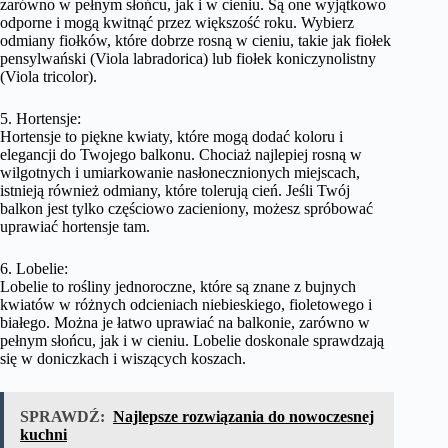
zarówno w pełnym słońcu, jak i w cieniu. Są one wyjątkowo
odporne i mogą kwitnąć przez większość roku. Wybierz
odmiany fiołków, które dobrze rosną w cieniu, takie jak fiołek
pensylwański (Viola labradorica) lub fiołek koniczynolistny
(Viola tricolor).
5. Hortensje:
Hortensje to piękne kwiaty, które mogą dodać koloru i
elegancji do Twojego balkonu. Chociaż najlepiej rosną w
wilgotnych i umiarkowanie nasłonecznionych miejscach,
istnieją również odmiany, które tolerują cień. Jeśli Twój
balkon jest tylko częściowo zacieniony, możesz spróbować
uprawiać hortensje tam.
6. Lobelie:
Lobelie to rośliny jednoroczne, które są znane z bujnych
kwiatów w różnych odcieniach niebieskiego, fioletowego i
białego. Można je łatwo uprawiać na balkonie, zarówno w
pełnym słońcu, jak i w cieniu. Lobelie doskonale sprawdzają
się w doniczkach i wiszących koszach.
SPRAWDŹ:
Najlepsze rozwiązania do nowoczesnej
kuchni