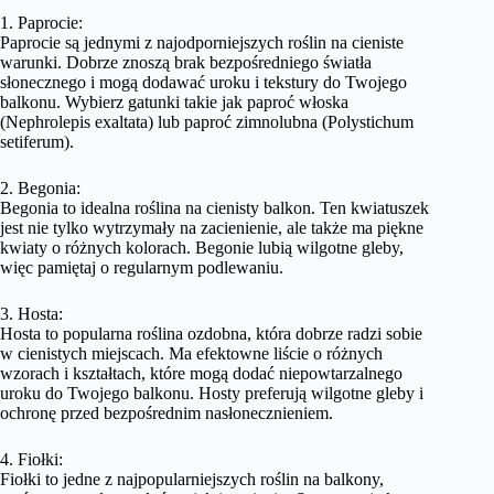
1. Paprocie:
Paprocie są jednymi z najodporniejszych roślin na cieniste
warunki. Dobrze znoszą brak bezpośredniego światła
słonecznego i mogą dodawać uroku i tekstury do Twojego
balkonu. Wybierz gatunki takie jak paproć włoska
(Nephrolepis exaltata) lub paproć zimnolubna (Polystichum
setiferum).
2. Begonia:
Begonia to idealna roślina na cienisty balkon. Ten kwiatuszek
jest nie tylko wytrzymały na zacienienie, ale także ma piękne
kwiaty o różnych kolorach. Begonie lubią wilgotne gleby,
więc pamiętaj o regularnym podlewaniu.
3. Hosta:
Hosta to popularna roślina ozdobna, która dobrze radzi sobie
w cienistych miejscach. Ma efektowne liście o różnych
wzorach i kształtach, które mogą dodać niepowtarzalnego
uroku do Twojego balkonu. Hosty preferują wilgotne gleby i
ochronę przed bezpośrednim nasłonecznieniem.
4. Fiołki:
Fiołki to jedne z najpopularniejszych roślin na balkony,