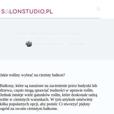
Przejdź
do
treści
Jakie rośliny wybrać na cienisty balkon?
Marek Leśniewski
Pozostałe
Jakie rośliny wybrać na cienisty balkon?
Balkony, które są narażone na zacienienie przez budynki lub
drzewa, często mogą sprawiać trudności w uprawie roślin.
Jednak istnieje wiele gatunków roślin, które doskonale radzą
sobie w cienistych warunkach. W tym artykule omówimy
kilka popularnych opcji, aby pomóc Ci stworzyć piękny
ogród na swoim cienistym balkonie.