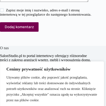
Zapisz moje imię i nazwisko, adres e-mail i stronę
internetową w tej przeglądarce do następnego komentowania.
Dodaj komentarz
O nas
SalonStudio.pl to portal internetowy oferujący różnorodne
treści z zakresu aranżacji wnętrz, mebli i wyposażenia domu,
budowy i remontu, nieruchomości oraz ogrodu. Naszym
celem jest dostarczanie aktualnych informacji, praktycznych
Cenimy prywatność użytkowników
porad oraz inspiracji, które wspierają czytelników w
tworzeniu funkcjonalnych i estetycznych przestrzeni
Używamy plików cookie, aby poprawić jakość przeglądania,
życiowych.
wyświetlać reklamy lub treści dostosowane do indywidualnych
potrzeb użytkowników oraz analizować ruch na stronie. Kliknięcie
przycisku „Akceptuj wszystkie” oznacza zgodę na wykorzystywanie
przez nas plików cookie.