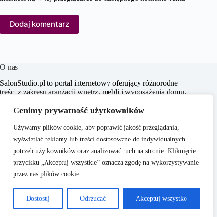
Dodaj komentarz
O nas
SalonStudio.pl to portal internetowy oferujący różnorodne
treści z zakresu aranżacji wnętrz, mebli i wyposażenia domu,
budowy i remontu, nieruchomości oraz ogrodu. Naszym
celem jest dostarczanie aktualnych informacji, praktycznych
Cenimy prywatność użytkowników
porad oraz inspiracji, które wspierają czytelników w
tworzeniu funkcjonalnych i estetycznych przestrzeni
Używamy plików cookie, aby poprawić jakość przeglądania,
życiowych.
wyświetlać reklamy lub treści dostosowane do indywidualnych
potrzeb użytkowników oraz analizować ruch na stronie. Kliknięcie
przycisku „Akceptuj wszystkie” oznacza zgodę na wykorzystywanie
przez nas plików cookie.
O nas
Copyright © 2026 -
Polityka Prywatności
Dostosuj
Odrzucać
Akceptuj wszystko
SalonStudio.pl
Regulamin
Reklama
Kontakt