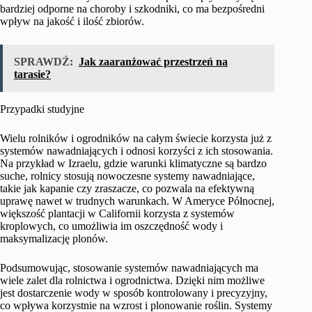
bardziej odporne na choroby i szkodniki, co ma bezpośredni
wpływ na jakość i ilość zbiorów.
SPRAWDŹ:
Jak zaaranżować przestrzeń na
tarasie?
Przypadki studyjne
Wielu rolników i ogrodników na całym świecie korzysta już z
systemów nawadniających i odnosi korzyści z ich stosowania.
Na przykład w Izraelu, gdzie warunki klimatyczne są bardzo
suche, rolnicy stosują nowoczesne systemy nawadniające,
takie jak kapanie czy zraszacze, co pozwala na efektywną
uprawę nawet w trudnych warunkach. W Ameryce Północnej,
większość plantacji w Californii korzysta z systemów
kroplowych, co umożliwia im oszczędność wody i
maksymalizację plonów.
Podsumowując, stosowanie systemów nawadniających ma
wiele zalet dla rolnictwa i ogrodnictwa. Dzięki nim możliwe
jest dostarczenie wody w sposób kontrolowany i precyzyjny,
co wpływa korzystnie na wzrost i plonowanie roślin. Systemy