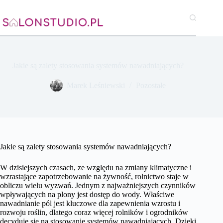
Przejdź
do
treści
Jakie są zalety stosowania systemów nawadniających?
Marek Leśniewski
Pozostałe
Jakie są zalety stosowania systemów nawadniających?
W dzisiejszych czasach, ze względu na zmiany klimatyczne i
wzrastające zapotrzebowanie na żywność, rolnictwo staje w
obliczu wielu wyzwań. Jednym z najważniejszych czynników
wpływających na plony jest dostęp do wody. Właściwe
nawadnianie pól jest kluczowe dla zapewnienia wzrostu i
rozwoju roślin, dlatego coraz więcej rolników i ogrodników
decyduje się na stosowanie systemów nawadniających. Dzięki