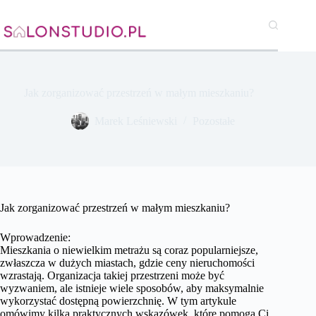
Przejdź
do
treści
Jak zorganizować przestrzeń w małym mieszkaniu?
Marek Leśniewski
Pozostałe
Jak zorganizować przestrzeń w małym mieszkaniu?
Wprowadzenie:
Mieszkania o niewielkim metrażu są coraz popularniejsze,
zwłaszcza w dużych miastach, gdzie ceny nieruchomości
wzrastają. Organizacja takiej przestrzeni może być
wyzwaniem, ale istnieje wiele sposobów, aby maksymalnie
wykorzystać dostępną powierzchnię. W tym artykule
omówimy kilka praktycznych wskazówek, które pomogą Ci