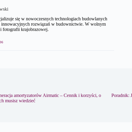
wski
cjalizuje się w nowoczesnych technologiach budowlanych
mat innowacyjnych rozwiązań w budownictwie. W wolnym
i fotografii krajobrazowej.
96
eracja amortyzatorów Airmatic – Cennik i korzyści, o
Poradnik: 
ch musisz wiedzieć