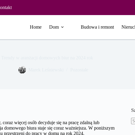
ontakt
Home
Dom
Budowa i remont
Nieruc
Trendy w aranżacji domowych biur na 2024 rok
Marek Leśniewski
Pozostałe
S
coraz więcej osób decyduje się na pracę zdalną lub
B
cja domowego biura staje się coraz ważniejsza. W poniższym
w
u przestrzeni do pracy w domu na rok 2024.