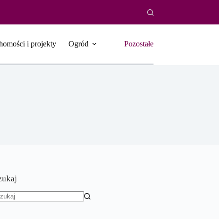
homości i projekty
Ogród
Pozostałe
zukaj
rak
yników