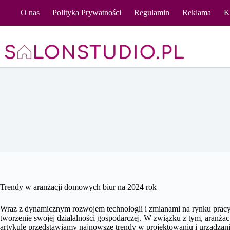
Przejdź
O nas
Polityka Prywatności
Regulamin
Reklama
K
do
treści
Trendy w aranżacji domowych biur na 2024 rok
Wraz z dynamicznym rozwojem technologii i zmianami na rynku pracy, 
tworzenie swojej działalności gospodarczej. W związku z tym, aranża
artykule przedstawiamy najnowsze trendy w projektowaniu i urządzani