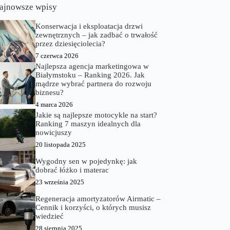
ajnowsze wpisy
Konserwacja i eksploatacja drzwi
zewnętrznych – jak zadbać o trwałość
przez dziesięciolecia?
7 czerwca 2026
Najlepsza agencja marketingowa w
Białymstoku – Ranking 2026. Jak
mądrze wybrać partnera do rozwoju
biznesu?
4 marca 2026
Jakie są najlepsze motocykle na start?
Ranking 7 maszyn idealnych dla
nowicjuszy
20 listopada 2025
Wygodny sen w pojedynkę: jak
dobrać łóżko i materac
23 września 2025
Regeneracja amortyzatorów Airmatic –
Cennik i korzyści, o których musisz
wiedzieć
28 sierpnia 2025