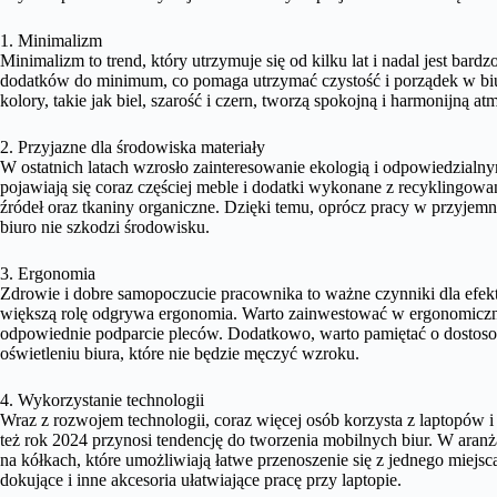
1. Minimalizm
Minimalizm to trend, który utrzymuje się od kilku lat i nadal jest bardz
dodatków do minimum, co pomaga utrzymać czystość i porządek w biur
kolory, takie jak biel, szarość i czern, tworzą spokojną i harmonijną at
2. Przyjazne dla środowiska materiały
W ostatnich latach wzrosło zainteresowanie ekologią i odpowiedzial
pojawiają się coraz częściej meble i dodatki wykonane z recyklingo
źródeł oraz tkaniny organiczne. Dzięki temu, oprócz pracy w przyje
biuro nie szkodzi środowisku.
3. Ergonomia
Zdrowie i dobre samopoczucie pracownika to ważne czynniki dla efek
większą rolę odgrywa ergonomia. Warto zainwestować w ergonomiczne 
odpowiednie podparcie pleców. Dodatkowo, warto pamiętać o dostos
oświetleniu biura, które nie będzie męczyć wzroku.
4. Wykorzystanie technologii
Wraz z rozwojem technologii, coraz więcej osób korzysta z laptopów
też rok 2024 przynosi tendencję do tworzenia mobilnych biur. W aranż
na kółkach, które umożliwiają łatwe przenoszenie się z jednego miejs
dokujące i inne akcesoria ułatwiające pracę przy laptopie.