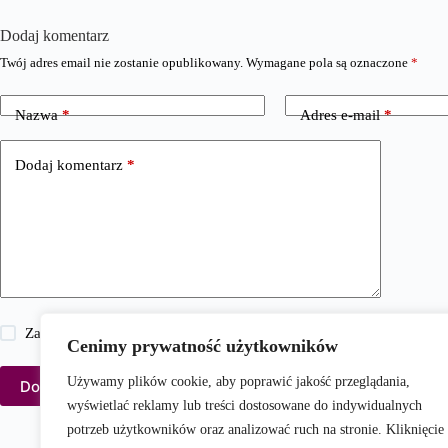
Dodaj komentarz
Twój adres email nie zostanie opublikowany.
Wymagane pola są oznaczone
*
Nazwa
*
Adres e-mail
*
Dodaj komentarz
*
Zapisz moje imię i nazwisko, adres e-mail i stronę internetową w 
Cenimy prywatność użytkowników
Używamy plików cookie, aby poprawić jakość przeglądania,
Dodaj komentarz
wyświetlać reklamy lub treści dostosowane do indywidualnych
potrzeb użytkowników oraz analizować ruch na stronie. Kliknięcie