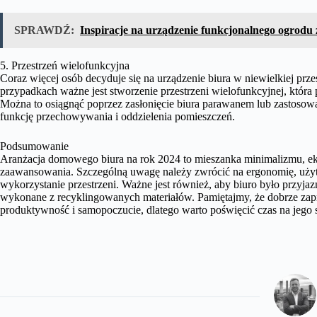
SPRAWDŹ:
Inspiracje na urządzenie funkcjonalnego ogrodu
5. Przestrzeń wielofunkcyjna
Coraz więcej osób decyduje się na urządzenie biura w niewielkiej przes
przypadkach ważne jest stworzenie przestrzeni wielofunkcyjnej, która 
Można to osiągnąć poprzez zasłonięcie biura parawanem lub zastosowan
funkcję przechowywania i oddzielenia pomieszczeń.
Podsumowanie
Aranżacja domowego biura na rok 2024 to mieszanka minimalizmu, ek
zaawansowania. Szczególną uwagę należy zwrócić na ergonomię, użyte
wykorzystanie przestrzeni. Ważne jest również, aby biuro było przyjaz
wykonane z recyklingowanych materiałów. Pamiętajmy, że dobrze zap
produktywność i samopoczucie, dlatego warto poświęcić czas na jego s