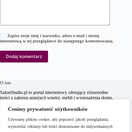
Zapisz moje imię i nazwisko, adres e-mail i stronę
internetową w tej przeglądarce do następnego komentowania.
Dodaj komentarz
O nas
SalonStudio.pl to portal internetowy oferujący różnorodne
treści z zakresu aranżacji wnętrz, mebli i wyposażenia domu,
budowy i remontu, nieruchomości oraz ogrodu. Naszym
celem jest dostarczanie aktualnych informacji, praktycznych
Cenimy prywatność użytkowników
porad oraz inspiracji, które wspierają czytelników w
tworzeniu funkcjonalnych i estetycznych przestrzeni
Używamy plików cookie, aby poprawić jakość przeglądania,
życiowych.
wyświetlać reklamy lub treści dostosowane do indywidualnych