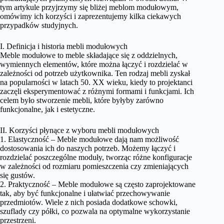
tym artykule przyjrzymy się bliżej meblom modułowym,
omówimy ich korzyści i zaprezentujemy kilka ciekawych
przypadków studyjnych.
I. Definicja i historia mebli modułowych
Meble modułowe to meble składające się z oddzielnych,
wymiennych elementów, które można łączyć i rozdzielać w
zależności od potrzeb użytkownika. Ten rodzaj mebli zyskał
na popularności w latach 50. XX wieku, kiedy to projektanci
zaczęli eksperymentować z różnymi formami i funkcjami. Ich
celem było stworzenie mebli, które byłyby zarówno
funkcjonalne, jak i estetyczne.
II. Korzyści płynące z wyboru mebli modułowych
1. Elastyczność – Meble modułowe dają nam możliwość
dostosowania ich do naszych potrzeb. Możemy łączyć i
rozdzielać poszczególne moduły, tworząc różne konfiguracje
w zależności od rozmiaru pomieszczenia czy zmieniających
się gustów.
2. Praktyczność – Meble modułowe są często zaprojektowane
tak, aby być funkcjonalne i ułatwiać przechowywanie
przedmiotów. Wiele z nich posiada dodatkowe schowki,
szuflady czy półki, co pozwala na optymalne wykorzystanie
przestrzeni.