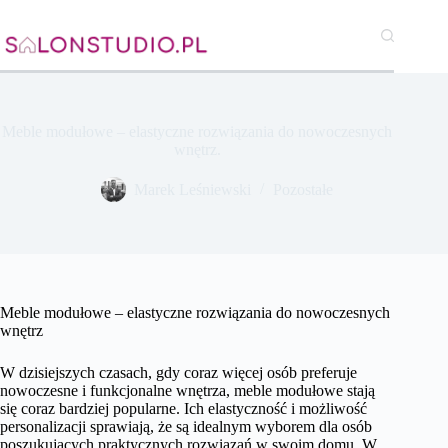
Przejdź
do
treści
Meble modułowe – elastyczne rozwiązania do nowoczesnych
wnętrz.
Marek Leśniewski
Pozostałe
Meble modułowe – elastyczne rozwiązania do nowoczesnych
wnętrz
W dzisiejszych czasach, gdy coraz więcej osób preferuje
nowoczesne i funkcjonalne wnętrza, meble modułowe stają
się coraz bardziej popularne. Ich elastyczność i możliwość
personalizacji sprawiają, że są idealnym wyborem dla osób
poszukujących praktycznych rozwiązań w swoim domu. W