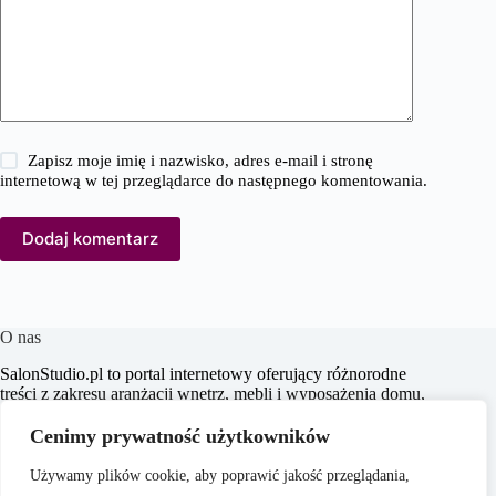
Zapisz moje imię i nazwisko, adres e-mail i stronę
internetową w tej przeglądarce do następnego komentowania.
Dodaj komentarz
O nas
SalonStudio.pl to portal internetowy oferujący różnorodne
treści z zakresu aranżacji wnętrz, mebli i wyposażenia domu,
budowy i remontu, nieruchomości oraz ogrodu. Naszym
celem jest dostarczanie aktualnych informacji, praktycznych
Cenimy prywatność użytkowników
porad oraz inspiracji, które wspierają czytelników w
tworzeniu funkcjonalnych i estetycznych przestrzeni
Używamy plików cookie, aby poprawić jakość przeglądania,
życiowych.