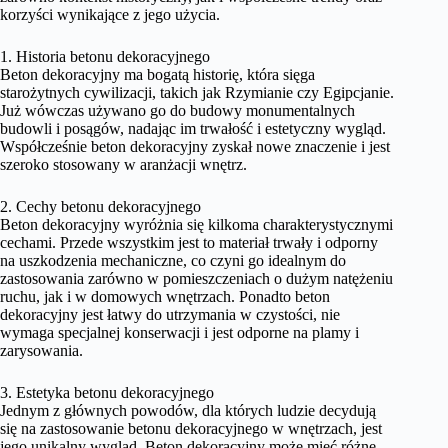
korzyści wynikające z jego użycia.
1. Historia betonu dekoracyjnego
Beton dekoracyjny ma bogatą historię, która sięga
starożytnych cywilizacji, takich jak Rzymianie czy Egipcjanie.
Już wówczas używano go do budowy monumentalnych
budowli i posągów, nadając im trwałość i estetyczny wygląd.
Współcześnie beton dekoracyjny zyskał nowe znaczenie i jest
szeroko stosowany w aranżacji wnętrz.
2. Cechy betonu dekoracyjnego
Beton dekoracyjny wyróżnia się kilkoma charakterystycznymi
cechami. Przede wszystkim jest to materiał trwały i odporny
na uszkodzenia mechaniczne, co czyni go idealnym do
zastosowania zarówno w pomieszczeniach o dużym natężeniu
ruchu, jak i w domowych wnętrzach. Ponadto beton
dekoracyjny jest łatwy do utrzymania w czystości, nie
wymaga specjalnej konserwacji i jest odporne na plamy i
zarysowania.
3. Estetyka betonu dekoracyjnego
Jednym z głównych powodów, dla których ludzie decydują
się na zastosowanie betonu dekoracyjnego w wnętrzach, jest
jego unikalny wygląd. Beton dekoracyjny może mieć różne