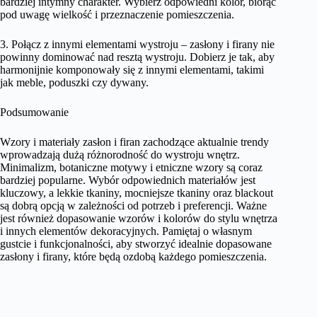
bardziej intymny charakter. Wybierz odpowiedni kolor, biorąc
pod uwagę wielkość i przeznaczenie pomieszczenia.
3. Połącz z innymi elementami wystroju – zasłony i firany nie
powinny dominować nad resztą wystroju. Dobierz je tak, aby
harmonijnie komponowały się z innymi elementami, takimi
jak meble, poduszki czy dywany.
Podsumowanie
Wzory i materiały zasłon i firan zachodzące aktualnie trendy
wprowadzają dużą różnorodność do wystroju wnętrz.
Minimalizm, botaniczne motywy i etniczne wzory są coraz
bardziej popularne. Wybór odpowiednich materiałów jest
kluczowy, a lekkie tkaniny, mocniejsze tkaniny oraz blackout
są dobrą opcją w zależności od potrzeb i preferencji. Ważne
jest również dopasowanie wzorów i kolorów do stylu wnętrza
i innych elementów dekoracyjnych. Pamiętaj o własnym
gustcie i funkcjonalności, aby stworzyć idealnie dopasowane
zasłony i firany, które będą ozdobą każdego pomieszczenia.