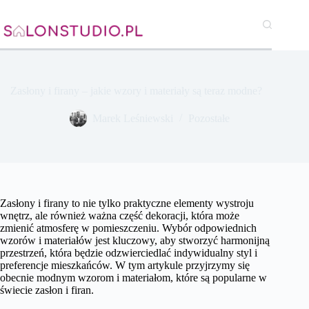
Przejdź
do
treści
Zasłony i firany – jakie wzory i materiały są teraz modne?
Marek Leśniewski
Pozostałe
Zasłony i firany to nie tylko praktyczne elementy wystroju
wnętrz, ale również ważna część dekoracji, która może
zmienić atmosferę w pomieszczeniu. Wybór odpowiednich
wzorów i materiałów jest kluczowy, aby stworzyć harmonijną
przestrzeń, która będzie odzwierciedlać indywidualny styl i
preferencje mieszkańców. W tym artykule przyjrzymy się
obecnie modnym wzorom i materiałom, które są popularne w
świecie zasłon i firan.