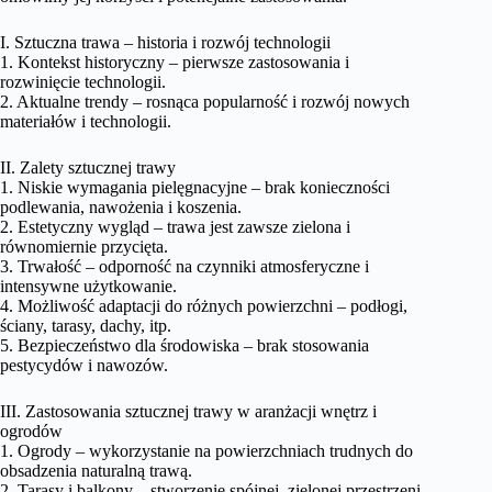
I. Sztuczna trawa – historia i rozwój technologii
1. Kontekst historyczny – pierwsze zastosowania i
rozwinięcie technologii.
2. Aktualne trendy – rosnąca popularność i rozwój nowych
materiałów i technologii.
II. Zalety sztucznej trawy
1. Niskie wymagania pielęgnacyjne – brak konieczności
podlewania, nawożenia i koszenia.
2. Estetyczny wygląd – trawa jest zawsze zielona i
równomiernie przycięta.
3. Trwałość – odporność na czynniki atmosferyczne i
intensywne użytkowanie.
4. Możliwość adaptacji do różnych powierzchni – podłogi,
ściany, tarasy, dachy, itp.
5. Bezpieczeństwo dla środowiska – brak stosowania
pestycydów i nawozów.
III. Zastosowania sztucznej trawy w aranżacji wnętrz i
ogrodów
1. Ogrody – wykorzystanie na powierzchniach trudnych do
obsadzenia naturalną trawą.
2. Tarasy i balkony – stworzenie spójnej, zielonej przestrzeni