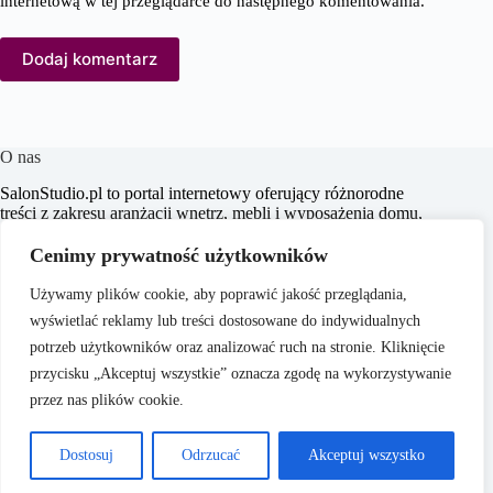
internetową w tej przeglądarce do następnego komentowania.
Dodaj komentarz
O nas
SalonStudio.pl to portal internetowy oferujący różnorodne
treści z zakresu aranżacji wnętrz, mebli i wyposażenia domu,
budowy i remontu, nieruchomości oraz ogrodu. Naszym
celem jest dostarczanie aktualnych informacji, praktycznych
Cenimy prywatność użytkowników
porad oraz inspiracji, które wspierają czytelników w
tworzeniu funkcjonalnych i estetycznych przestrzeni
Używamy plików cookie, aby poprawić jakość przeglądania,
życiowych.
wyświetlać reklamy lub treści dostosowane do indywidualnych
potrzeb użytkowników oraz analizować ruch na stronie. Kliknięcie
przycisku „Akceptuj wszystkie” oznacza zgodę na wykorzystywanie
przez nas plików cookie.
O nas
Copyright © 2026 -
Polityka Prywatności
Dostosuj
Odrzucać
Akceptuj wszystko
SalonStudio.pl
Regulamin
Reklama
Kontakt