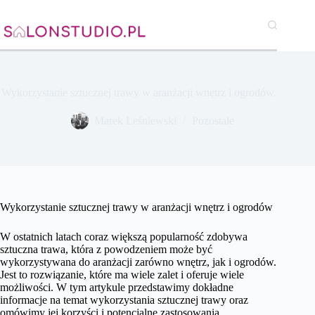
Przejdź
do
treści
Wykorzystanie sztucznej trawy w aranżacji wnętrz i ogrodów.
Marek Leśniewski
Pozostałe
Wykorzystanie sztucznej trawy w aranżacji wnętrz i ogrodów
W ostatnich latach coraz większą popularność zdobywa
sztuczna trawa, która z powodzeniem może być
wykorzystywana do aranżacji zarówno wnętrz, jak i ogrodów.
Jest to rozwiązanie, które ma wiele zalet i oferuje wiele
możliwości. W tym artykule przedstawimy dokładne
informacje na temat wykorzystania sztucznej trawy oraz
omówimy jej korzyści i potencjalne zastosowania.