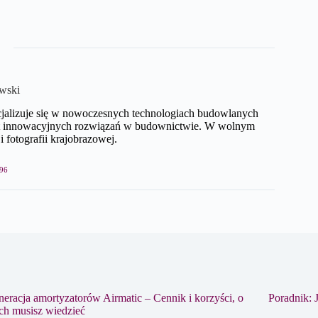
wski
cjalizuje się w nowoczesnych technologiach budowlanych
mat innowacyjnych rozwiązań w budownictwie. W wolnym
i fotografii krajobrazowej.
96
eracja amortyzatorów Airmatic – Cennik i korzyści, o
Poradnik: 
ch musisz wiedzieć