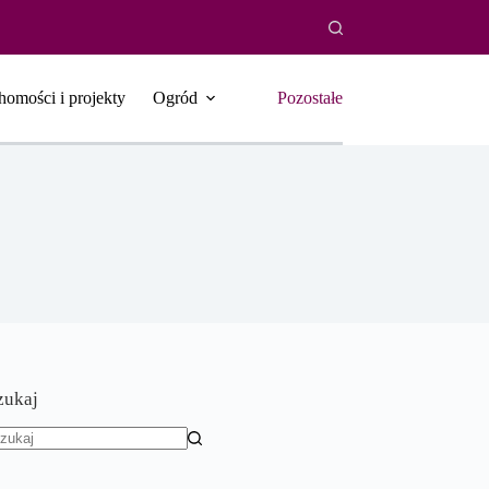
homości i projekty
Ogród
Pozostałe
zukaj
rak
yników