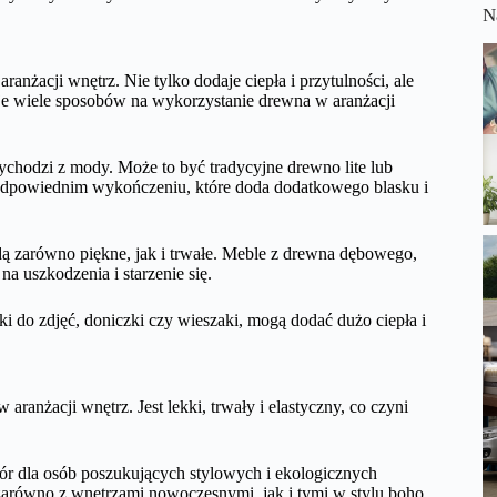
N
nżacji wnętrz. Nie tylko dodaje ciepła i przytulności, ale
je wiele sposobów na wykorzystanie drewna w aranżacji
ychodzi z mody. Może to być tradycyjne drewno lite lub
 odpowiednim wykończeniu, które doda dodatkowego blasku i
ą zarówno piękne, jak i trwałe. Meble z drewna dębowego,
a uszkodzenia i starzenie się.
i do zdjęć, doniczki czy wieszaki, mogą dodać dużo ciepła i
 aranżacji wnętrz. Jest lekki, trwały i elastyczny, co czyni
bór dla osób poszukujących stylowych i ekologicznych
zarówno z wnętrzami nowoczesnymi, jak i tymi w stylu boho