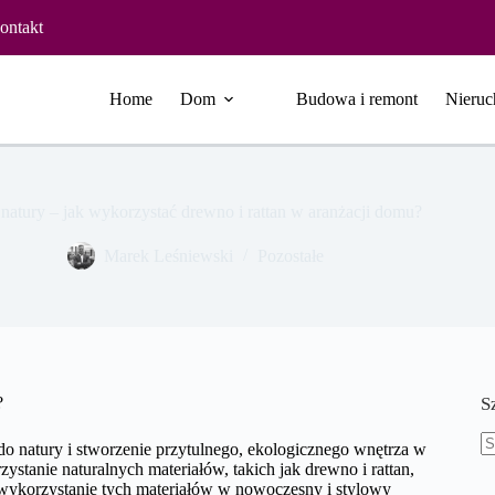
ontakt
Home
Dom
Budowa i remont
Nieruc
natury – jak wykorzystać drewno i rattan w aranżacji domu?
Marek Leśniewski
Pozostałe
?
S
o natury i stworzenie przytulnego, ekologicznego wnętrza w
B
stanie naturalnych materiałów, takich jak drewno i rattan,
w
 wykorzystanie tych materiałów w nowoczesny i stylowy