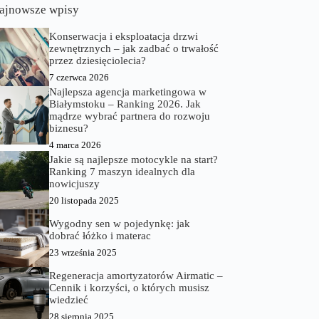
ajnowsze wpisy
Konserwacja i eksploatacja drzwi
zewnętrznych – jak zadbać o trwałość
przez dziesięciolecia?
7 czerwca 2026
Najlepsza agencja marketingowa w
Białymstoku – Ranking 2026. Jak
mądrze wybrać partnera do rozwoju
biznesu?
4 marca 2026
Jakie są najlepsze motocykle na start?
Ranking 7 maszyn idealnych dla
nowicjuszy
20 listopada 2025
Wygodny sen w pojedynkę: jak
dobrać łóżko i materac
23 września 2025
Regeneracja amortyzatorów Airmatic –
Cennik i korzyści, o których musisz
wiedzieć
28 sierpnia 2025