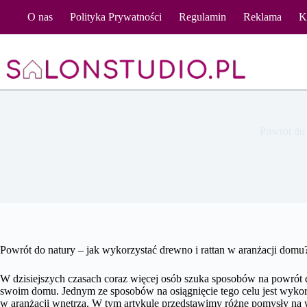
Przejdź
O nas
Polityka Prywatności
Regulamin
Reklama
K
do
treści
Powrót do 
Powrót do natury – jak wykorzystać drewno i rattan w aranżacji domu
W dzisiejszych czasach coraz więcej osób szuka sposobów na powrót d
swoim domu. Jednym ze sposobów na osiągnięcie tego celu jest wykorzy
w aranżacji wnętrza. W tym artykule przedstawimy różne pomysły na