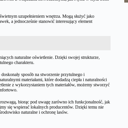
ć świetnym uzupełnieniem wnętrza. Mogą służyć jako
wek, a jednocześnie stanowić interesujący element
cych naturalne oświetlenie. Dzięki swojej strukturze,
tulnego charakteru.
 doskonały sposób na stworzenie przytulnego i
turalnymi materiałami, które dodadzą ciepła i naturalności
etlenie z wykorzystaniem tych materiałów, możemy stworzyć
mfortowo.
z rozwagą, biorąc pod uwagę zarówno ich funkcjonalność, jak
ajmy się wspierać lokalnych producentów. Dzięki temu nie
rodowisko naturalne i ochronę lasów.