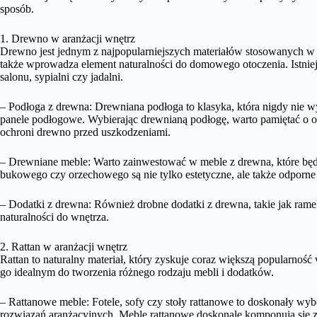
sposób.
1. Drewno w aranżacji wnętrz
Drewno jest jednym z najpopularniejszych materiałów stosowanych w ara
także wprowadza element naturalności do domowego otoczenia. Istnie
salonu, sypialni czy jadalni.
– Podłoga z drewna: Drewniana podłoga to klasyka, która nigdy nie w
panele podłogowe. Wybierając drewnianą podłogę, warto pamiętać o
ochroni drewno przed uszkodzeniami.
– Drewniane meble: Warto zainwestować w meble z drewna, które będ
bukowego czy orzechowego są nie tylko estetyczne, ale także odporne n
– Dodatki z drewna: Również drobne dodatki z drewna, takie jak ramek
naturalności do wnętrza.
2. Rattan w aranżacji wnętrz
Rattan to naturalny materiał, który zyskuje coraz większą popularność w
go idealnym do tworzenia różnego rodzaju mebli i dodatków.
– Rattanowe meble: Fotele, sofy czy stoły rattanowe to doskonały wy
rozwiązań aranżacyjnych. Meble rattanowe doskonale komponują się 