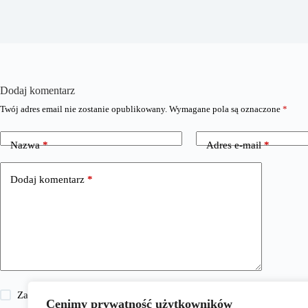
Dodaj komentarz
Twój adres email nie zostanie opublikowany.
Wymagane pola są oznaczone
*
Nazwa
*
Adres e-mail
*
Dodaj komentarz
*
Zapisz moje imię i nazwisko, adres e-mail i stronę internetową w 
Cenimy prywatność użytkowników