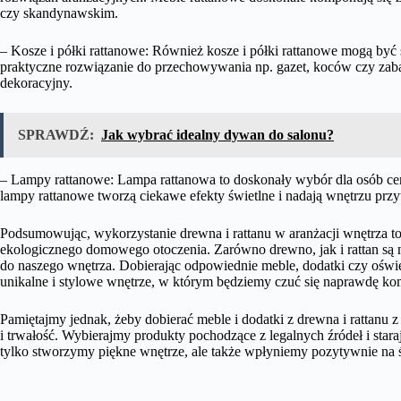
czy skandynawskim.
– Kosze i półki rattanowe: Również kosze i półki rattanowe mogą by
praktyczne rozwiązanie do przechowywania np. gazet, koców czy zaba
dekoracyjny.
SPRAWDŹ:
Jak wybrać idealny dywan do salonu?
– Lampy rattanowe: Lampa rattanowa to doskonały wybór dla osób cenią
lampy rattanowe tworzą ciekawe efekty świetlne i nadają wnętrzu przy
Podsumowując, wykorzystanie drewna i rattanu w aranżacji wnętrza to
ekologicznego domowego otoczenia. Zarówno drewno, jak i rattan są na
do naszego wnętrza. Dobierając odpowiednie meble, dodatki czy oświ
unikalne i stylowe wnętrze, w którym będziemy czuć się naprawdę ko
Pamiętajmy jednak, żeby dobierać meble i dodatki z drewna i rattanu 
i trwałość. Wybierajmy produkty pochodzące z legalnych źródeł i star
tylko stworzymy piękne wnętrze, ale także wpłyniemy pozytywnie na ś