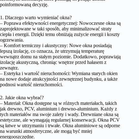
poinformowaną decyzję.
1. Dlaczego warto wymieniać okna?
– Poprawa efektywności energetycznej: Nowoczesne okna są
zaprojektowane w taki sposób, aby minimalizować straty
ciepła i energii. Dzięki temu obniżają zużycie energii i koszty
ogrzewania.
– Komfort termiczny i akustyczny: Nowe okna posiadają
lepszą izolację, co oznacza, że utrzymują temperaturę
wewnątrz domu na stałym poziomie. Dodatkowo, poprawiają
izolację akustyczną, chroniąc wnętrze przed hałasem z
zewnątrz.
– Estetyka i wartość nieruchomości: Wymiana starych okien
na nowe dodaje atrakcyjności zewnętrznej budynku, a także
podnosi wartość nieruchomości.
2. Jakie okna wybrać?
– Materiał: Okna dostępne są w różnych materiałach, takich
jak drewno, PCV, aluminium i drewno-aluminium. Każdy z
tych materiałów ma swoje zalety i wady. Drewniane okna są
estetyczne, ale wymagają regularnej konserwacji. Okna PCV
są łatwe w utrzymaniu i trwałe. Okna aluminiowe są odporne
na warunki atmosferyczne, ale mogą być mniej
energooszczędne.