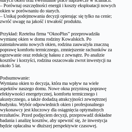
starych okien oraz ewentualne prace naprawcze w ścianach.
– Porównaj oszczędności energii i koszty eksploatacji nowych
okien w porównaniu do starych.
– Unikaj podejmowania decyzji opierając się tylko na cenie;
zwróć uwagę na jakość i trwałość produktu.
Przykład: Rzetelna firma “OknoPlus” przeprowadziła
wymianę okien w domu rodziny Kowalskich. Po
zainstalowaniu nowych okien, rodzina zauważyła znaczną
poprawę komfortu termicznego, zmniejszenie rachunków za
ogrzewanie oraz redukcję hałasu z zewnątrz. Po analizie
kosztów i korzyści, rodzina oszacowała zwrot inwestycji na
około 5 lat.
Podsumowanie:
Wymiana okien to decyzja, która ma wpływ na wiele
aspektów naszego domu. Nowe okna przyniosą poprawę
efektywności energetycznej, komfortu termicznego i
akustycznego, a także dodadzą atrakcyjności zewnętrznej
budynku. Wybór odpowiednich okien i profesjonalnego
wykonawcy jest kluczowy dla osiągnięcia optymalnych
rezultatów. Przed podjęciem decyzji, przeprowadź dokładne
badania i analizę kosztów, aby upewnić się, że inwestycja
będzie opłacalna w dłuższej perspektywie czasowej.