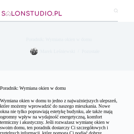
Przejdź
do
treści
Poradnik: Wymiana okien w domu
Marek Leśniewski
Pozostałe
Poradnik: Wymiana okien w domu
Wymiana okien w domu to jedno z najważniejszych ulepszeń,
które możemy wprowadzić do naszego mieszkania. Nowe
okna nie tylko poprawiają estetykę budynku, ale także mają
ogromny wpływ na wydajność energetyczną, komfort
termiczny i akustyczny. Jeśli rozważasz wymianę okien w
swoim domu, ten poradnik dostarczy Ci szczegółowych i
rzetelnych informacji, które pomogą Ci podjąć dobrze