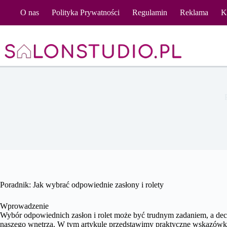
Przejdź
O nas
Polityka Prywatności
Regulamin
Reklama
K
do
treści
Poradnik: Jak wybrać odpowiednie zasłony i rolety
Wprowadzenie
Wybór odpowiednich zasłon i rolet może być trudnym zadaniem, a dec
naszego wnętrza. W tym artykule przedstawimy praktyczne wskazówk