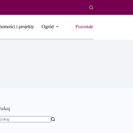
homości i projekty
Ogród
Pozostałe
zukaj
rak
yników