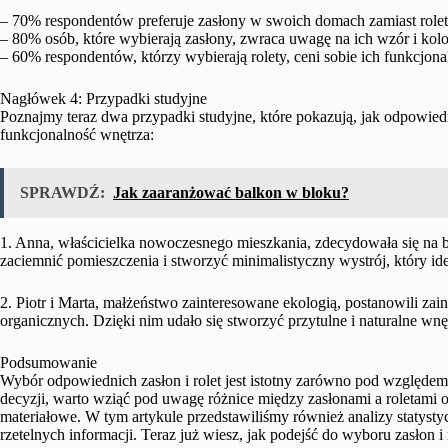
– 70% respondentów preferuje zasłony w swoich domach zamiast rolet
– 80% osób, które wybierają zasłony, zwraca uwagę na ich wzór i kolo
– 60% respondentów, którzy wybierają rolety, ceni sobie ich funkcjonal
Nagłówek 4: Przypadki studyjne
Poznajmy teraz dwa przypadki studyjne, które pokazują, jak odpowie
funkcjonalność wnętrza:
SPRAWDŹ:
Jak zaaranżować balkon w bloku?
1. Anna, właścicielka nowoczesnego mieszkania, zdecydowała się na bi
zaciemnić pomieszczenia i stworzyć minimalistyczny wystrój, który ide
2. Piotr i Marta, małżeństwo zainteresowane ekologią, postanowili z
organicznych. Dzięki nim udało się stworzyć przytulne i naturalne wnę
Podsumowanie
Wybór odpowiednich zasłon i rolet jest istotny zarówno pod względe
decyzji, warto wziąć pod uwagę różnice między zasłonami a roletami or
materiałowe. W tym artykule przedstawiliśmy również analizy statystyc
rzetelnych informacji. Teraz już wiesz, jak podejść do wyboru zasłon i