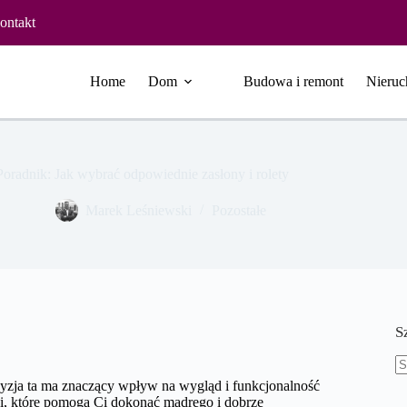
ontakt
Home
Dom
Budowa i remont
Nieruc
Poradnik: Jak wybrać odpowiednie zasłony i rolety
Marek Leśniewski
Pozostałe
S
B
yzja ta ma znaczący wpływ na wygląd i funkcjonalność
w
i, które pomogą Ci dokonać mądrego i dobrze