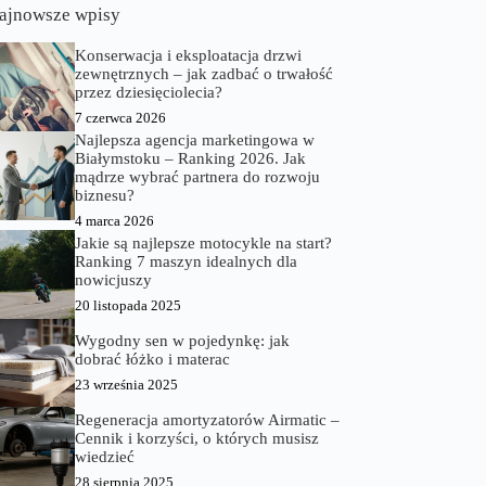
ajnowsze wpisy
Konserwacja i eksploatacja drzwi
zewnętrznych – jak zadbać o trwałość
przez dziesięciolecia?
7 czerwca 2026
Najlepsza agencja marketingowa w
Białymstoku – Ranking 2026. Jak
mądrze wybrać partnera do rozwoju
biznesu?
4 marca 2026
Jakie są najlepsze motocykle na start?
Ranking 7 maszyn idealnych dla
nowicjuszy
20 listopada 2025
Wygodny sen w pojedynkę: jak
dobrać łóżko i materac
23 września 2025
Regeneracja amortyzatorów Airmatic –
Cennik i korzyści, o których musisz
wiedzieć
28 sierpnia 2025