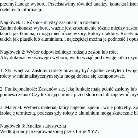
przemyślanego wyboru. Przedstawimy również analizy, kontekst history
rzetelnych informacji.
Nagłówek 1: Różnice między zasłonami a roletami
Zanim dokonasz wyboru, ważne jest zrozumienie różnic między zasłon
takich jak tkanina, i mogą mieć różne wzory, kolory i faktury. Rolety
takich jak plastik lub aluminium, i najczęściej można je podnosić i opu
Nagłówek 2: Wybór odpowiedniego rodzaju zasłon lub rolet
Aby dokonać właściwego wyboru, warto wziąć pod uwagę kilka czyn
1. Styl wnętrza: Zasłony i rolety powinny być zgodne ze stylem Twoj
rolety w minimalistycznym stylu mogą dobrze się komponować.
2. Funkcjonalność: Zastanów się, jaką funkcję mają pełnić zasłony lub
pomieszczenia? Czy też mają chronić przed słońcem lub zapewnić pr
3. Materiał: Wybierz materiał, który najlepiej spełni Twoje potrzeby.
izolację termiczną, podczas gdy rolety z aluminium mogą skutecznie b
Nagłówek 3: Analiza statystyczna
Według sondy przeprowadzonej przez firmę XYZ: