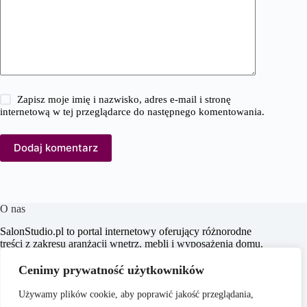
Zapisz moje imię i nazwisko, adres e-mail i stronę
internetową w tej przeglądarce do następnego komentowania.
Dodaj komentarz
O nas
SalonStudio.pl to portal internetowy oferujący różnorodne
treści z zakresu aranżacji wnętrz, mebli i wyposażenia domu,
budowy i remontu, nieruchomości oraz ogrodu. Naszym
celem jest dostarczanie aktualnych informacji, praktycznych
Cenimy prywatność użytkowników
porad oraz inspiracji, które wspierają czytelników w
tworzeniu funkcjonalnych i estetycznych przestrzeni
Używamy plików cookie, aby poprawić jakość przeglądania,
życiowych.