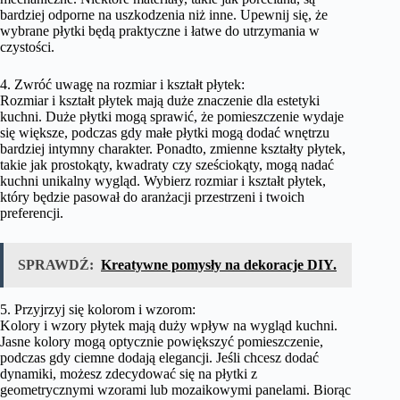
bardziej odporne na uszkodzenia niż inne. Upewnij się, że
wybrane płytki będą praktyczne i łatwe do utrzymania w
czystości.
4. Zwróć uwagę na rozmiar i kształt płytek:
Rozmiar i kształt płytek mają duże znaczenie dla estetyki
kuchni. Duże płytki mogą sprawić, że pomieszczenie wydaje
się większe, podczas gdy małe płytki mogą dodać wnętrzu
bardziej intymny charakter. Ponadto, zmienne kształty płytek,
takie jak prostokąty, kwadraty czy sześciokąty, mogą nadać
kuchni unikalny wygląd. Wybierz rozmiar i kształt płytek,
który będzie pasował do aranżacji przestrzeni i twoich
preferencji.
SPRAWDŹ:
Kreatywne pomysły na dekoracje DIY.
5. Przyjrzyj się kolorom i wzorom:
Kolory i wzory płytek mają duży wpływ na wygląd kuchni.
Jasne kolory mogą optycznie powiększyć pomieszczenie,
podczas gdy ciemne dodają elegancji. Jeśli chcesz dodać
dynamiki, możesz zdecydować się na płytki z
geometrycznymi wzorami lub mozaikowymi panelami. Biorąc