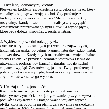
1. Określ styl dekoracyjny kuchni:
Pierwszym krokiem jest określenie stylu dekoracyjnego, który
chciałbyś osiągnąć w swojej kuchni. Czy preferujesz
tradycyjne czy nowoczesne wzory? Może interesuje Cię
rustykalny, skandynawski lub minimalistyczny wygląd?
Zrozumienie preferowanego stylu ułatwi Ci wybór płytek,
które będą dobrze współgrać z resztą wnętrza.
2. Wybierz odpowiedni rodzaj płytek:
Obecnie na rynku dostępnych jest wiele rodzajów płytek,
takich jak ceramika, porcelana, kamień naturalny, szkło, metal,
a nawet drewno. Każdy z tych materiałów ma swoje unikalne
cechy i zalety. Na przykład, ceramika jest trwała i łatwa do
utrzymania, podczas gdy kamień naturalny nadaje kuchni
elegancki wygląd. Zastanów się, jakie są Twoje preferencje i
potrzeby dotyczące wyglądu, trwałości i utrzymania czystości,
aby dokonać właściwego wyboru.
3. Uważaj na funkcjonalność:
Kuchnia to miejsce, gdzie często przechodzimy przez
intensywne czynności, takie jak gotowanie, przygotowywanie
posiłków i czyszczenie. Dlatego ważne jest, aby wybrać
płytki, które są odporne na plamy, zarysowania i uszkodzenia
mechaniczne. Niektóre materiały, takie jak porcelana, są