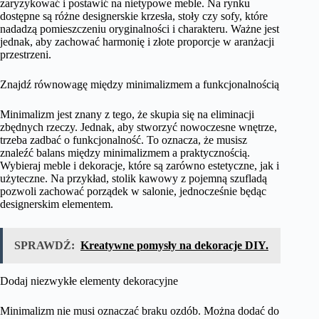
zaryzykować i postawić na nietypowe meble. Na rynku
dostępne są różne designerskie krzesła, stoły czy sofy, które
nadadzą pomieszczeniu oryginalności i charakteru. Ważne jest
jednak, aby zachować harmonię i złote proporcje w aranżacji
przestrzeni.
Znajdź równowagę między minimalizmem a funkcjonalnością
Minimalizm jest znany z tego, że skupia się na eliminacji
zbędnych rzeczy. Jednak, aby stworzyć nowoczesne wnętrze,
trzeba zadbać o funkcjonalność. To oznacza, że musisz
znaleźć balans między minimalizmem a praktycznością.
Wybieraj meble i dekoracje, które są zarówno estetyczne, jak i
użyteczne. Na przykład, stolik kawowy z pojemną szufladą
pozwoli zachować porządek w salonie, jednocześnie będąc
designerskim elementem.
SPRAWDŹ:
Kreatywne pomysły na dekoracje DIY.
Dodaj niezwykłe elementy dekoracyjne
Minimalizm nie musi oznaczać braku ozdób. Można dodać do