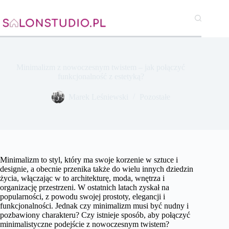
Przejdź
do
treści
Minimalizm z nowoczesnym twistem – jak połączyć
funkcjonalność z estetyką?
Marek Leśniewski
Pozostałe
Minimalizm to styl, który ma swoje korzenie w sztuce i
designie, a obecnie przenika także do wielu innych dziedzin
życia, włączając w to architekturę, moda, wnętrza i
organizację przestrzeni. W ostatnich latach zyskał na
popularności, z powodu swojej prostoty, elegancji i
funkcjonalności. Jednak czy minimalizm musi być nudny i
pozbawiony charakteru? Czy istnieje sposób, aby połączyć
minimalistyczne podejście z nowoczesnym twistem?