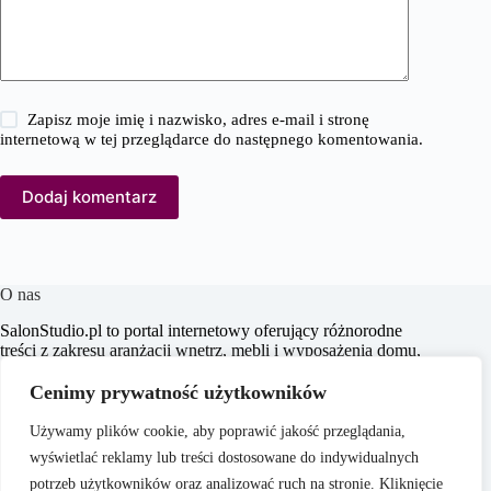
Zapisz moje imię i nazwisko, adres e-mail i stronę
internetową w tej przeglądarce do następnego komentowania.
Dodaj komentarz
O nas
SalonStudio.pl to portal internetowy oferujący różnorodne
treści z zakresu aranżacji wnętrz, mebli i wyposażenia domu,
budowy i remontu, nieruchomości oraz ogrodu. Naszym
celem jest dostarczanie aktualnych informacji, praktycznych
Cenimy prywatność użytkowników
porad oraz inspiracji, które wspierają czytelników w
tworzeniu funkcjonalnych i estetycznych przestrzeni
Używamy plików cookie, aby poprawić jakość przeglądania,
życiowych.
wyświetlać reklamy lub treści dostosowane do indywidualnych
potrzeb użytkowników oraz analizować ruch na stronie. Kliknięcie