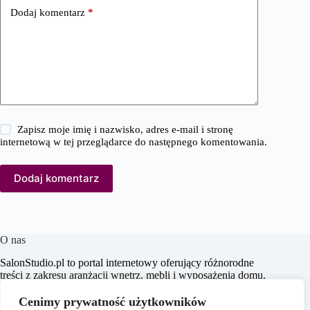
Dodaj komentarz
*
Zapisz moje imię i nazwisko, adres e-mail i stronę
internetową w tej przeglądarce do następnego komentowania.
Dodaj komentarz
O nas
SalonStudio.pl to portal internetowy oferujący różnorodne
treści z zakresu aranżacji wnętrz, mebli i wyposażenia domu,
budowy i remontu, nieruchomości oraz ogrodu. Naszym
celem jest dostarczanie aktualnych informacji, praktycznych
Cenimy prywatność użytkowników