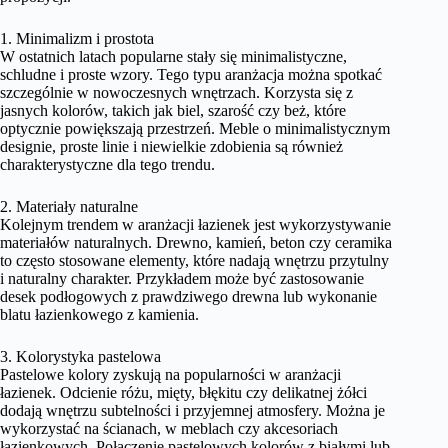
1. Minimalizm i prostota
W ostatnich latach popularne stały się minimalistyczne,
schludne i proste wzory. Tego typu aranżacja można spotkać
szczególnie w nowoczesnych wnętrzach. Korzysta się z
jasnych kolorów, takich jak biel, szarość czy beż, które
optycznie powiększają przestrzeń. Meble o minimalistycznym
designie, proste linie i niewielkie zdobienia są również
charakterystyczne dla tego trendu.
2. Materiały naturalne
Kolejnym trendem w aranżacji łazienek jest wykorzystywanie
materiałów naturalnych. Drewno, kamień, beton czy ceramika
to często stosowane elementy, które nadają wnętrzu przytulny
i naturalny charakter. Przykładem może być zastosowanie
desek podłogowych z prawdziwego drewna lub wykonanie
blatu łazienkowego z kamienia.
3. Kolorystyka pastelowa
Pastelowe kolory zyskują na popularności w aranżacji
łazienek. Odcienie różu, mięty, błękitu czy delikatnej żółci
dodają wnętrzu subtelności i przyjemnej atmosfery. Można je
wykorzystać na ścianach, w meblach czy akcesoriach
łazienkowych. Połączenie pastelowych kolorów z białymi lub