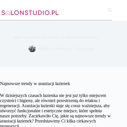
Przejdź
do
treści
Jakie są najnowsze trendy w aranżacji łazienek?
Marek Leśniewski
Pozostałe
Najnowsze trendy w aranżacji łazienek
W dzisiejszych czasach łazienka nie jest już tylko miejscem
czystości i higieny, ale również przestrzenią do relaksu i
regeneracji. Aranżacja łazienki staje się coraz ważniejsza, aby
stworzyć funkcjonalne i estetyczne miejsce, które spełnia
nasze potrzeby. Zaciekawiło Cię, jakie są najnowsze trendy w
aranżacji łazienek? Przedstawimy Ci kilka ciekawych
propozycji.