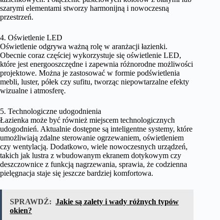
szarymi elementami stworzy harmonijną i nowoczesną
przestrzeń.
4. Oświetlenie LED
Oświetlenie odgrywa ważną rolę w aranżacji łazienki.
Obecnie coraz częściej wykorzystuje się oświetlenie LED,
które jest energooszczędne i zapewnia różnorodne możliwości
projektowe. Można je zastosować w formie podświetlenia
mebli, luster, półek czy sufitu, tworząc niepowtarzalne efekty
wizualne i atmosferę.
5. Technologiczne udogodnienia
Łazienka może być również miejscem technologicznych
udogodnień. Aktualnie dostępne są inteligentne systemy, które
umożliwiają zdalne sterowanie ogrzewaniem, oświetleniem
czy wentylacją. Dodatkowo, wiele nowoczesnych urządzeń,
takich jak lustra z wbudowanym ekranem dotykowym czy
deszczownice z funkcją nagrzewania, sprawia, że codzienna
pielęgnacja staje się jeszcze bardziej komfortowa.
SPRAWDŹ:
Jakie są zalety i wady różnych typów
okien?