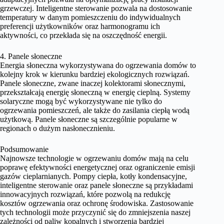
grzewczej. Inteligentne sterowanie pozwala na dostosowanie
temperatury w danym pomieszczeniu do indywidualnych
preferencji użytkowników oraz harmonogramu ich
aktywności, co przekłada się na oszczędność energii.
4. Panele słoneczne
Energia słoneczna wykorzystywana do ogrzewania domów to
kolejny krok w kierunku bardziej ekologicznych rozwiązań.
Panele słoneczne, zwane inaczej kolektorami słonecznymi,
przekształcają energię słoneczną w energię cieplną. Systemy
solaryczne mogą być wykorzystywane nie tylko do
ogrzewania pomieszczeń, ale także do zasilania ciepłą wodą
użytkową. Panele słoneczne są szczególnie popularne w
regionach o dużym nasłonecznieniu.
Podsumowanie
Najnowsze technologie w ogrzewaniu domów mają na celu
poprawę efektywności energetycznej oraz ograniczenie emisji
gazów cieplarnianych. Pompy ciepła, kotły kondensacyjne,
inteligentne sterowanie oraz panele słoneczne są przykładami
innowacyjnych rozwiązań, które pozwolą na redukcję
kosztów ogrzewania oraz ochronę środowiska. Zastosowanie
tych technologii może przyczynić się do zmniejszenia naszej
zależności od paliw kopalnych i stworzenia bardziej