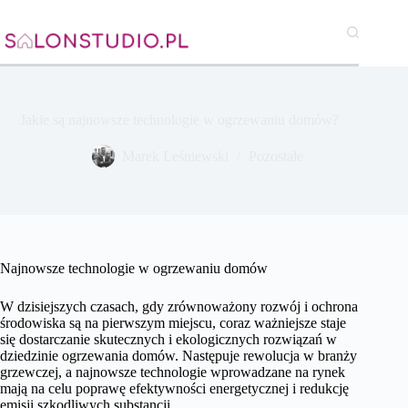
Przejdź
do
treści
Jakie są najnowsze technologie w ogrzewaniu domów?
Marek Leśniewski
Pozostałe
Najnowsze technologie w ogrzewaniu domów
W dzisiejszych czasach, gdy zrównoważony rozwój i ochrona
środowiska są na pierwszym miejscu, coraz ważniejsze staje
się dostarczanie skutecznych i ekologicznych rozwiązań w
dziedzinie ogrzewania domów. Następuje rewolucja w branży
grzewczej, a najnowsze technologie wprowadzane na rynek
mają na celu poprawę efektywności energetycznej i redukcję
emisji szkodliwych substancji.