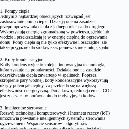
1. Pompy ciepła
Jednym z najbardziej obiecujących rozwiązań jest
zastosowanie pomp ciepła. Działają one na zasadzie
przepompowywania ciepła z jednego miejsca do drugiego.
Wykorzystują energię zgromadzoną w powietrzu, glebie lub
wodzie i przekształcają ją w energię cieplną do ogrzewania
domu. Pomy ciepła są nie tylko efektywne i oszczędne, ale
także przyjazne dla środowiska, ponieważ nie emitują spalin.
2. Kotły kondensacyjne
Kotły kondensacyjne to kolejna innowacyjna technologia,
która zyskuje na popularności. Działają one na zasadzie
odzyskiwania ciepła zawartego w spalinach. Poprzez
skroplenie pary wodnej, kotły kondensacyjne wykorzystują
ukryty potencjał cieplny, co przekłada się na większą
efektywność energetyczną. Dodatkowo, redukcja emisji CO2
jest znacząca w porównaniu do tradycyjnych kotłów.
3. Inteligentne sterowanie
Rozwój technologii komputerowych i Internetu rzeczy (IoT)
umożliwia powstanie inteligentnych systemów sterowania
ogrzewaniem. Wsparcie sensorów i algorytmów
adaptacyjnych pozwala na optymalizację pracy instalacji