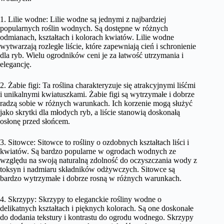
1. Lilie wodne: Lilie wodne są jednymi z najbardziej
popularnych roślin wodnych. Są dostępne w różnych
odmianach, kształtach i kolorach kwiatów. Lilie wodne
wytwarzają rozległe liście, które zapewniają cień i schronienie
dla ryb. Wielu ogrodników ceni je za łatwość utrzymania i
elegancję.
2. Żabie figi: Ta roślina charakteryzuje się atrakcyjnymi liśćmi
i unikalnymi kwiatuszkami. Żabie figi są wytrzymałe i dobrze
radzą sobie w różnych warunkach. Ich korzenie mogą służyć
jako skrytki dla młodych ryb, a liście stanowią doskonałą
osłonę przed słońcem.
3. Sitowce: Sitowce to rośliny o ozdobnych kształtach liści i
kwiatów. Są bardzo popularne w ogrodach wodnych ze
względu na swoją naturalną zdolność do oczyszczania wody z
toksyn i nadmiaru składników odżywczych. Sitowce są
bardzo wytrzymałe i dobrze rosną w różnych warunkach.
4. Skrzypy: Skrzypy to eleganckie rośliny wodne o
delikatnych kształtach i pięknych kolorach. Są one doskonałe
do dodania tekstury i kontrastu do ogrodu wodnego. Skrzypy