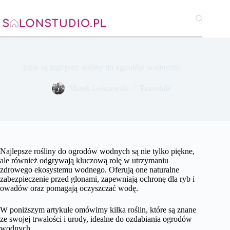
Przejdź
do
treści
Jakie są najlepsze rośliny do ogrodów wodnych?
Marek Leśniewski
Pozostałe
Najlepsze rośliny do ogrodów wodnych są nie tylko piękne,
ale również odgrywają kluczową rolę w utrzymaniu
zdrowego ekosystemu wodnego. Oferują one naturalne
zabezpieczenie przed glonami, zapewniają ochronę dla ryb i
owadów oraz pomagają oczyszczać wodę.
W poniższym artykule omówimy kilka roślin, które są znane
ze swojej trwałości i urody, idealne do ozdabiania ogrodów
wodnych.