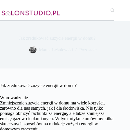
Przejdź
do
treści
Jak zredukować zużycie energii w domu?
Marek Leśniewski
Pozostałe
Jak zredukować zużycie energii w domu?
Wprowadzenie
Zmniejszenie zużycia energii w domu ma wiele korzyści,
zarówno dla nas samych, jak i dla środowiska. Nie tylko
pomaga obniżyć rachunki za energię, ale także zmniejsza
emisję gazów cieplarnianych. W tym artykule omówimy kilka
skutecznych sposobów na redukcję zużycia energii w
domowym otoczeniu.