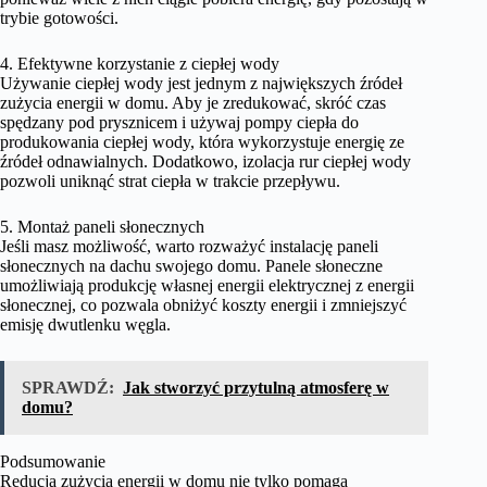
trybie gotowości.
4. Efektywne korzystanie z ciepłej wody
Używanie ciepłej wody jest jednym z największych źródeł
zużycia energii w domu. Aby je zredukować, skróć czas
spędzany pod prysznicem i używaj pompy ciepła do
produkowania ciepłej wody, która wykorzystuje energię ze
źródeł odnawialnych. Dodatkowo, izolacja rur ciepłej wody
pozwoli uniknąć strat ciepła w trakcie przepływu.
5. Montaż paneli słonecznych
Jeśli masz możliwość, warto rozważyć instalację paneli
słonecznych na dachu swojego domu. Panele słoneczne
umożliwiają produkcję własnej energii elektrycznej z energii
słonecznej, co pozwala obniżyć koszty energii i zmniejszyć
emisję dwutlenku węgla.
SPRAWDŹ:
Jak stworzyć przytulną atmosferę w
domu?
Podsumowanie
Reducja zużycia energii w domu nie tylko pomaga