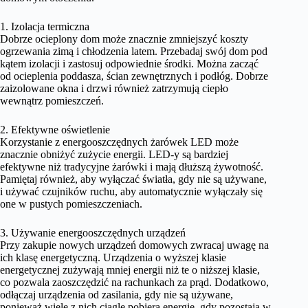
1. Izolacja termiczna
Dobrze ocieplony dom może znacznie zmniejszyć koszty
ogrzewania zimą i chłodzenia latem. Przebadaj swój dom pod
kątem izolacji i zastosuj odpowiednie środki. Można zacząć
od ocieplenia poddasza, ścian zewnętrznych i podłóg. Dobrze
zaizolowane okna i drzwi również zatrzymują ciepło
wewnątrz pomieszczeń.
2. Efektywne oświetlenie
Korzystanie z energooszczędnych żarówek LED może
znacznie obniżyć zużycie energii. LED-y są bardziej
efektywne niż tradycyjne żarówki i mają dłuższą żywotność.
Pamiętaj również, aby wyłączać światła, gdy nie są używane,
i używać czujników ruchu, aby automatycznie wyłączały się
one w pustych pomieszczeniach.
3. Używanie energooszczędnych urządzeń
Przy zakupie nowych urządzeń domowych zwracaj uwagę na
ich klasę energetyczną. Urządzenia o wyższej klasie
energetycznej zużywają mniej energii niż te o niższej klasie,
co pozwala zaoszczędzić na rachunkach za prąd. Dodatkowo,
odłączaj urządzenia od zasilania, gdy nie są używane,
ponieważ wiele z nich ciągle pobiera energię, gdy pozostają w