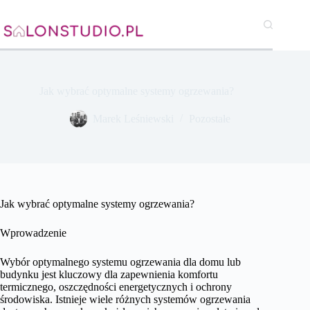
Przejdź
do
treści
Jak wybrać optymalne systemy ogrzewania?
Marek Leśniewski
Pozostałe
Jak wybrać optymalne systemy ogrzewania?
Wprowadzenie
Wybór optymalnego systemu ogrzewania dla domu lub
budynku jest kluczowy dla zapewnienia komfortu
termicznego, oszczędności energetycznych i ochrony
środowiska. Istnieje wiele różnych systemów ogrzewania