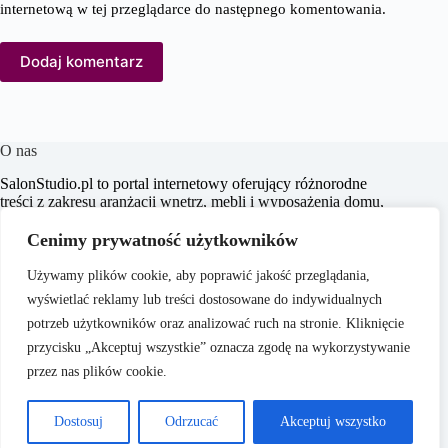
internetową w tej przeglądarce do następnego komentowania.
Dodaj komentarz
O nas
SalonStudio.pl to portal internetowy oferujący różnorodne
treści z zakresu aranżacji wnętrz, mebli i wyposażenia domu,
budowy i remontu, nieruchomości oraz ogrodu. Naszym
celem jest dostarczanie aktualnych informacji, praktycznych
Cenimy prywatność użytkowników
porad oraz inspiracji, które wspierają czytelników w
tworzeniu funkcjonalnych i estetycznych przestrzeni
Używamy plików cookie, aby poprawić jakość przeglądania,
życiowych.
wyświetlać reklamy lub treści dostosowane do indywidualnych
potrzeb użytkowników oraz analizować ruch na stronie. Kliknięcie
przycisku „Akceptuj wszystkie” oznacza zgodę na wykorzystywanie
przez nas plików cookie.
O nas
Copyright © 2026 -
Polityka Prywatności
Dostosuj
Odrzucać
Akceptuj wszystko
SalonStudio.pl
Regulamin