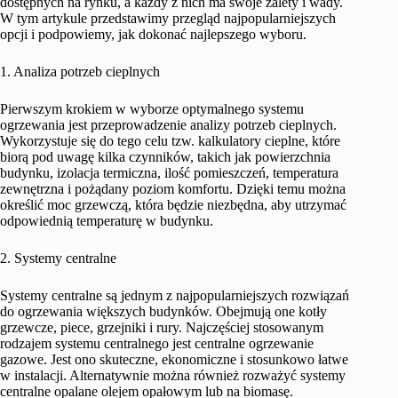
dostępnych na rynku, a każdy z nich ma swoje zalety i wady.
W tym artykule przedstawimy przegląd najpopularniejszych
opcji i podpowiemy, jak dokonać najlepszego wyboru.
1. Analiza potrzeb cieplnych
Pierwszym krokiem w wyborze optymalnego systemu
ogrzewania jest przeprowadzenie analizy potrzeb cieplnych.
Wykorzystuje się do tego celu tzw. kalkulatory cieplne, które
biorą pod uwagę kilka czynników, takich jak powierzchnia
budynku, izolacja termiczna, ilość pomieszczeń, temperatura
zewnętrzna i pożądany poziom komfortu. Dzięki temu można
określić moc grzewczą, która będzie niezbędna, aby utrzymać
odpowiednią temperaturę w budynku.
2. Systemy centralne
Systemy centralne są jednym z najpopularniejszych rozwiązań
do ogrzewania większych budynków. Obejmują one kotły
grzewcze, piece, grzejniki i rury. Najczęściej stosowanym
rodzajem systemu centralnego jest centralne ogrzewanie
gazowe. Jest ono skuteczne, ekonomiczne i stosunkowo łatwe
w instalacji. Alternatywnie można również rozważyć systemy
centralne opalane olejem opałowym lub na biomasę.