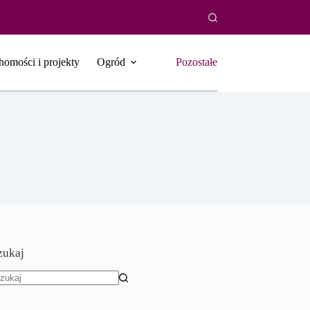
homości i projekty
Ogród
Pozostałe
zukaj
rak
yników