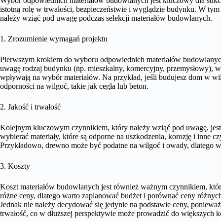
Wybór odpowiednich materiałów budowlanych jest kluczowy dla sukce
istotną rolę w trwałości, bezpieczeństwie i wyglądzie budynku. W ty
należy wziąć pod uwagę podczas selekcji materiałów budowlanych.
1. Zrozumienie wymagań projektu
Pierwszym krokiem do wyboru odpowiednich materiałów budowlanych
uwagę rodzaj budynku (np. mieszkalny, komercyjny, przemysłowy), war
wpływają na wybór materiałów. Na przykład, jeśli budujesz dom w wi
odporności na wilgoć, takie jak cegła lub beton.
2. Jakość i trwałość
Kolejnym kluczowym czynnikiem, który należy wziąć pod uwagę, jest 
wybierać materiały, które są odporne na uszkodzenia, korozję i inne 
Przykładowo, drewno może być podatne na wilgoć i owady, dlatego w
3. Koszty
Koszt materiałów budowlanych jest również ważnym czynnikiem, któr
różne ceny, dlatego warto zaplanować budżet i porównać ceny różny
Jednak nie należy decydować się jedynie na podstawie ceny, ponieważ 
trwałość, co w dłuższej perspektywie może prowadzić do większych k