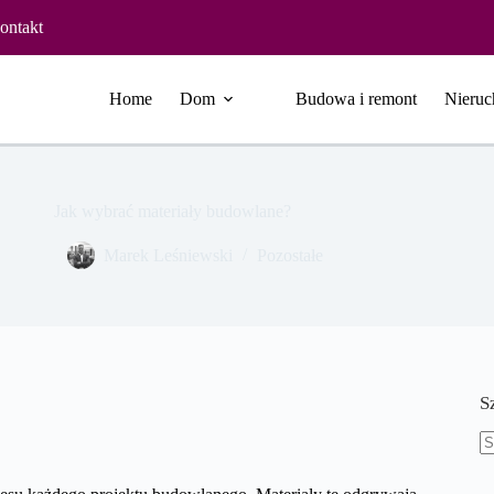
ontakt
Home
Dom
Budowa i remont
Nieruc
Jak wybrać materiały budowlane?
Marek Leśniewski
Pozostałe
S
B
w