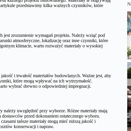
su każdego projektu budowlanego. Materiały te odgrywają
N
m artykule przedstawimy kilka ważnych czynników, które
 jest zrozumienie wymagań projektu. Należy wziąć pod
unki atmosferyczne, lokalizację oraz inne czynniki, które
lgotnym klimacie, warto rozważyć materiały o wysokiej
jakość i trwałość materiałów budowlanych. Ważne jest, aby
czynniki, które mogą wpływać na ich wytrzymałość.
arto wybrać drewno o odpowiedniej impregnacji.
y należy uwzględnić przy wyborze. Różne materiały mają
ch dostawców przed dokonaniem ostatecznego wyboru.
czasami tańsze materiały mogą mieć niższą jakość i
osztów konserwacji i napraw.