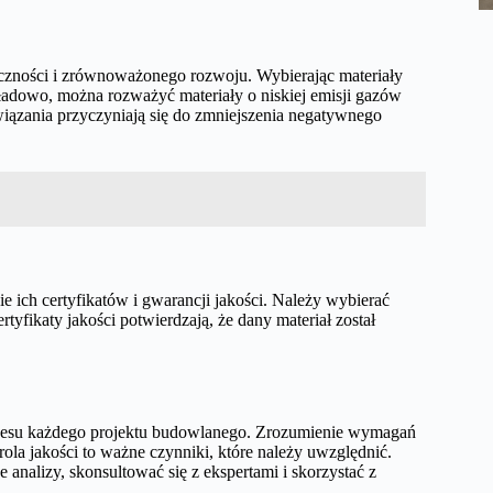
iczności i zrównoważonego rozwoju. Wybierając materiały
adowo, można rozważyć materiały o niskiej emisji gazów
wiązania przyczyniają się do zmniejszenia negatywnego
ich certyfikatów i gwarancji jakości. Należy wybierać
tyfikaty jakości potwierdzają, że dany materiał został
cesu każdego projektu budowlanego. Zrozumienie wymagań
trola jakości to ważne czynniki, które należy uwzględnić.
nalizy, skonsultować się z ekspertami i skorzystać z