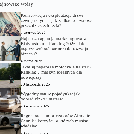
ajnowsze wpisy
Konserwacja i eksploatacja drzwi
zewnętrznych – jak zadbać o trwałość
przez dziesięciolecia?
7 czerwca 2026
Najlepsza agencja marketingowa w
Białymstoku – Ranking 2026. Jak
mądrze wybrać partnera do rozwoju
biznesu?
4 marca 2026
Jakie są najlepsze motocykle na start?
Ranking 7 maszyn idealnych dla
nowicjuszy
20 listopada 2025
Wygodny sen w pojedynkę: jak
dobrać łóżko i materac
23 września 2025
Regeneracja amortyzatorów Airmatic –
Cennik i korzyści, o których musisz
wiedzieć
28 sierpnia 2025