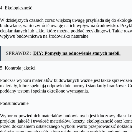
4. Ekologiczność
W dzisiejszych czasach coraz większą uwagę przykłada się do ekolog
budowlane, warto zwrócić uwagę na ich wpływ na środowisko. Przykł
cieplarnianych lub takie, które można poddać recyklingowi. Takie roz
wpływu budownictwa na środowisko naturalne.
SPRAWDŹ:
DIY: Pomysły na odnowienie starych mebli.
5. Kontrola jakości
Podczas wyboru materiałów budowlanych ważne jest także sprawdzenie 
materiały, które spełniają odpowiednie normy i standardy branżowe. Cer
poddany testom i spełnia określone wymagania.
Podsumowanie
Wybór odpowiednich materiałów budowlanych jest kluczowy dla suk
projektu, jakość i trwałość materiałów, koszty, ekologiczność oraz kon
Przed dokonaniem ostatecznego wyboru warto przeprowadzić dokładne a
doświadczeń innych osób, które miały podobne projekty budowlane.