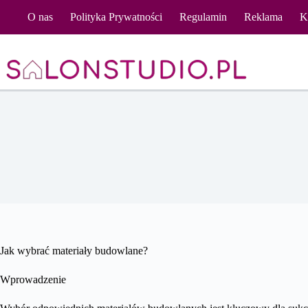
Przejdź
O nas
Polityka Prywatności
Regulamin
Reklama
K
do
treści
Jak wybrać materiały budowlane?
Wprowadzenie