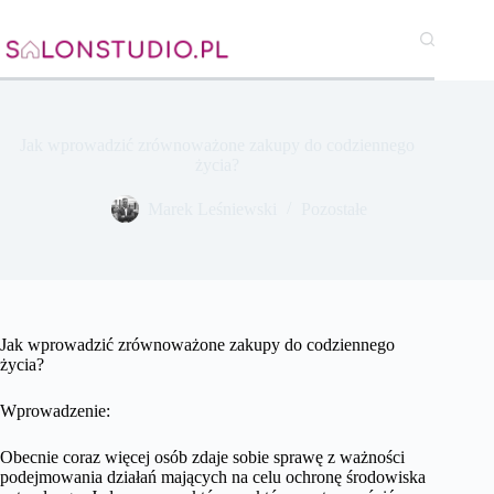
Przejdź
do
treści
Jak wprowadzić zrównoważone zakupy do codziennego
życia?
Marek Leśniewski
Pozostałe
Jak wprowadzić zrównoważone zakupy do codziennego
życia?
Wprowadzenie:
Obecnie coraz więcej osób zdaje sobie sprawę z ważności
podejmowania działań mających na celu ochronę środowiska