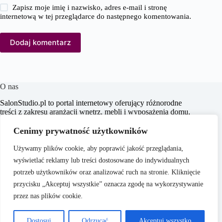
Zapisz moje imię i nazwisko, adres e-mail i stronę
internetową w tej przeglądarce do następnego komentowania.
Dodaj komentarz
O nas
SalonStudio.pl to portal internetowy oferujący różnorodne
treści z zakresu aranżacji wnętrz, mebli i wyposażenia domu,
budowy i remontu, nieruchomości oraz ogrodu. Naszym
celem jest dostarczanie aktualnych informacji, praktycznych
Cenimy prywatność użytkowników
porad oraz inspiracji, które wspierają czytelników w
tworzeniu funkcjonalnych i estetycznych przestrzeni
Używamy plików cookie, aby poprawić jakość przeglądania,
życiowych.
wyświetlać reklamy lub treści dostosowane do indywidualnych
potrzeb użytkowników oraz analizować ruch na stronie. Kliknięcie
przycisku „Akceptuj wszystkie” oznacza zgodę na wykorzystywanie
przez nas plików cookie.
O nas
Copyright © 2026 -
Polityka Prywatności
Dostosuj
Odrzucać
Akceptuj wszystko