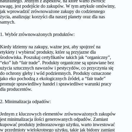
naturalnego. Jednym z aspektów, na które warto zwrócić
uwagę, jest podejście do zakupów. W tym artykule omówimy,
jak wprowadzić zrównoważone zakupy do codziennego
życia, analizując korzyści dla naszej planety oraz dla nas
samych.
1. Wybór zrównoważonych produktów:
Kiedy idziemy na zakupy, ważne jest, aby spojrzeć na
etykiety i wybierać produkty, które są przyjazne dla
środowiska. Poszukaj certyfikatów takich jak “organiczny”,
“eko” lub “fair trade”. Produkty organiczne są uprawiane bez
użycia sztucznych nawozów i pestycydów, co przyczynia się
do ochrony gleby i wód podziemnych. Produkty oznaczone
jako eko pochodzą z ekologicznych źródeł, a “fair trade”
promuje sprawiedliwy handel i sprawiedliwe warunki pracy
dla producentów.
2. Minimalizacja odpadów:
Jednym z kluczowych elementów zrównoważonych zakupów
jest minimalizacja ilości generowanych odpadów. Zamiast
kupować produkty jednorazowego użytku, warto inwestować
w przedmioty wielokrotnego użytku, takie jak bidony zamiast