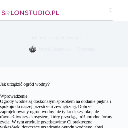
Przejdź
do
treści
Jak urządzić ogród wodny?
Marek Leśniewski
Pozostałe
Jak urządzić ogród wodny?
Wprowadzenie:
Ogrody wodne są doskonałym sposobem na dodanie piękna i
spokoju do naszej przestrzeni zewnętrznej. Dobrze
zaprojektowany ogród wodny nie tylko cieszy oko, ale
również tworzy ekosystem, który przyciąga różnorodne formy
życia. W tym artykule przedstawimy Ci praktyczne
wskazówki dotyczące urządzania ogrodu wodnego, abyś