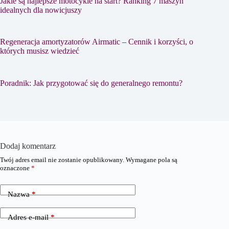
Jakie są najlepsze motocykle na start? Ranking 7 maszyn
idealnych dla nowicjuszy
Regeneracja amortyzatorów Airmatic – Cennik i korzyści, o
których musisz wiedzieć
Poradnik: Jak przygotować się do generalnego remontu?
Dodaj komentarz
Twój adres email nie zostanie opublikowany.
Wymagane pola są
oznaczone
*
Nazwa
*
Adres e-mail
*