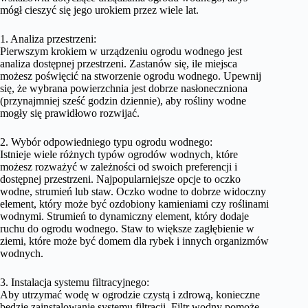
mógł cieszyć się jego urokiem przez wiele lat.
1. Analiza przestrzeni:
Pierwszym krokiem w urządzeniu ogrodu wodnego jest
analiza dostępnej przestrzeni. Zastanów się, ile miejsca
możesz poświęcić na stworzenie ogrodu wodnego. Upewnij
się, że wybrana powierzchnia jest dobrze nasłoneczniona
(przynajmniej sześć godzin dziennie), aby rośliny wodne
mogły się prawidłowo rozwijać.
2. Wybór odpowiedniego typu ogrodu wodnego:
Istnieje wiele różnych typów ogrodów wodnych, które
możesz rozważyć w zależności od swoich preferencji i
dostępnej przestrzeni. Najpopularniejsze opcje to oczko
wodne, strumień lub staw. Oczko wodne to dobrze widoczny
element, który może być ozdobiony kamieniami czy roślinami
wodnymi. Strumień to dynamiczny element, który dodaje
ruchu do ogrodu wodnego. Staw to większe zagłębienie w
ziemi, które może być domem dla rybek i innych organizmów
wodnych.
3. Instalacja systemu filtracyjnego:
Aby utrzymać wodę w ogrodzie czystą i zdrową, konieczne
będzie zainstalowanie systemu filtracji. Filtr wodny pomoże