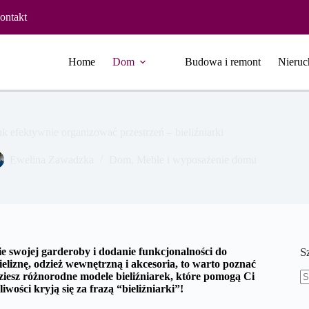
ontakt
Home
Dom
Budowa i remont
Nieruc
ak efektywnie organizować przestrzeń – bieliźniarki
Ewelina Zawadzka
Dom
,
Meble i wyposażenie domu
ie swojej garderoby i dodanie funkcjonalności do
S
ieliznę, odzież wewnętrzną i akcesoria, to warto poznać
dziesz różnorodne modele bieliźniarek, które pomogą Ci
wości kryją się za frazą “bieliźniarki”!
B
w