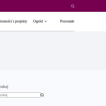
homości i projekty
Ogród
Pozostałe
zukaj
rak
yników