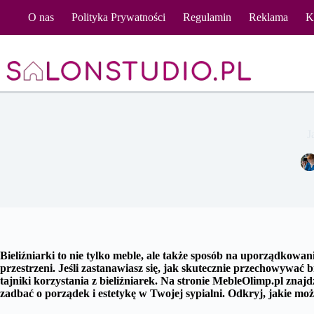
Przejdź
O nas
Polityka Prywatności
Regulamin
Reklama
K
do
treści
J
Bieliźniarki to nie tylko meble, ale także sposób na uporządkowan
przestrzeni. Jeśli zastanawiasz się, jak skutecznie przechowywać b
tajniki korzystania z bieliźniarek. Na stronie MebleOlimp.pl znaj
zadbać o porządek i estetykę w Twojej sypialni. Odkryj, jakie możli