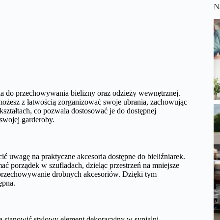
N
nia do przechowywania bielizny oraz odzieży wewnętrznej.
możesz z łatwością zorganizować swoje ubrania, zachowując
kształtach, co pozwala dostosować je do dostępnej
 swojej garderoby.
ić uwagę na praktyczne akcesoria dostępne do bieliźniarek.
ać porządek w szufladach, dzieląc przestrzeń na mniejsze
ą przechowywanie drobnych akcesoriów. Dzięki tym
ępna.
ą stanowić stylowy element dekoracyjny w sypialni.