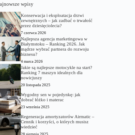
ajnowsze wpisy
Konserwacja i eksploatacja drzwi
zewnętrznych – jak zadbać o trwałość
przez dziesięciolecia?
7 czerwca 2026
Najlepsza agencja marketingowa w
Białymstoku – Ranking 2026. Jak
mądrze wybrać partnera do rozwoju
biznesu?
4 marca 2026
Jakie są najlepsze motocykle na start?
Ranking 7 maszyn idealnych dla
nowicjuszy
20 listopada 2025
Wygodny sen w pojedynkę: jak
dobrać łóżko i materac
23 września 2025
Regeneracja amortyzatorów Airmatic –
Cennik i korzyści, o których musisz
wiedzieć
28 sierpnia 2025