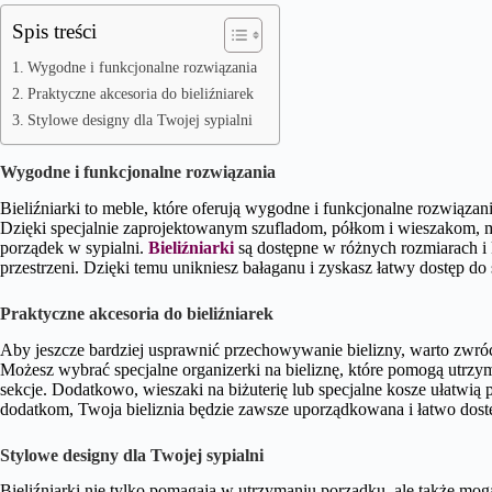
Spis treści
Wygodne i funkcjonalne rozwiązania
Praktyczne akcesoria do bieliźniarek
Stylowe designy dla Twojej sypialni
Wygodne i funkcjonalne rozwiązania
Bieliźniarki to meble, które oferują wygodne i funkcjonalne rozwiąza
Dzięki specjalnie zaprojektowanym szufladom, półkom i wieszakom, 
porządek w sypialni.
Bieliźniarki
są dostępne w różnych rozmiarach i 
przestrzeni. Dzięki temu unikniesz bałaganu i zyskasz łatwy dostęp do
Praktyczne akcesoria do bieliźniarek
Aby jeszcze bardziej usprawnić przechowywanie bielizny, warto zwróc
Możesz wybrać specjalne organizerki na bieliznę, które pomogą utrzym
sekcje. Dodatkowo, wieszaki na biżuterię lub specjalne kosze ułatwi
dodatkom, Twoja bieliznia będzie zawsze uporządkowana i łatwo dost
Stylowe designy dla Twojej sypialni
Bieliźniarki nie tylko pomagają w utrzymaniu porządku, ale także mog